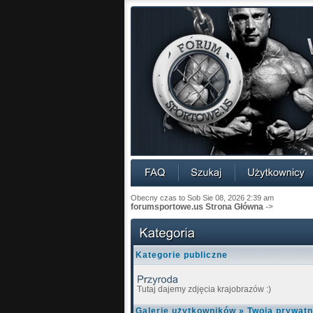
Obecny czas to Sob Sie 08, 2026 2:39 am
forumsportowe.us Strona Główna
->
Kategorie publiczne
Tutaj dajemy zdjęcia krajobrazów :)
Galerie użytkowników
»
Twoja prywatn