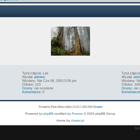
Tytuł zdjęcia: Las
Tytuł zdjęci
Wysłał:
admino
Wysłał:
adm
Wysłany: Nie Cze 08, 2003 5:56 pm
Wysłany: Ni
Odsłon: 123
Odsłon: 165
Oceny
:
nie ocenione
Oceny
:
nie
Komentarze
: 0
Komentarze
Powered by Photo Album Addon 2.0.56 © 2002-2003
Smartor
Powered by
phpBB
modified by
Przemo
© 2003 phpBB Group
theme by
chariot.pl
Str