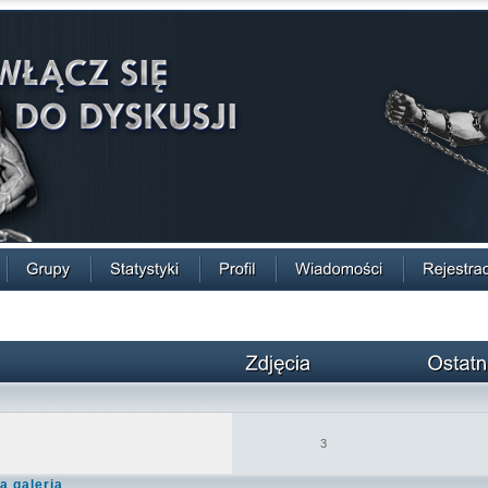
3
a galeria