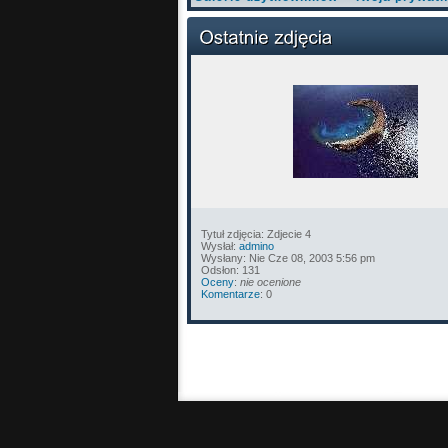
Tytuł zdjęcia: Zdjecie 4
Wysłał:
admino
Wysłany: Nie Cze 08, 2003 5:56 pm
Odsłon: 131
Oceny
:
nie ocenione
Komentarze
: 0