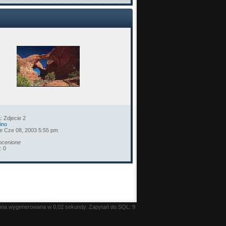
a: Zdjecie 2
ino
e Cze 08, 2003 5:55 pm
 ocenione
: 0
ona wygenerowana w 0,02 sekundy. Zapytań do SQL: 9