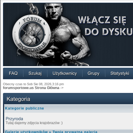
Obecny czas to Sob Sie 08, 2026 3:16 pm
forumsportowe.us Strona Główna
->
Kategorie publiczne
Tutaj dajemy zdjęcia krajobrazów :)
Galerie użytkowników
»
Twoja prywatna galeria