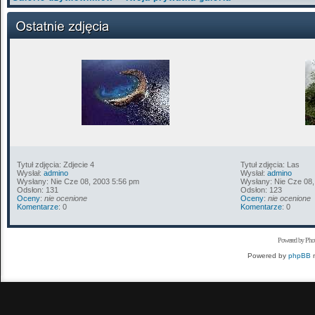
Tytuł zdjęcia: Zdjecie 4
Tytuł zdjęcia: Las
Wysłał:
admino
Wysłał:
admino
Wysłany: Nie Cze 08, 2003 5:56 pm
Wysłany: Nie Cze 08,
Odsłon: 131
Odsłon: 123
Oceny
:
nie ocenione
Oceny
:
nie ocenione
Komentarze
: 0
Komentarze
: 0
Powered by Pho
Powered by
phpBB
m