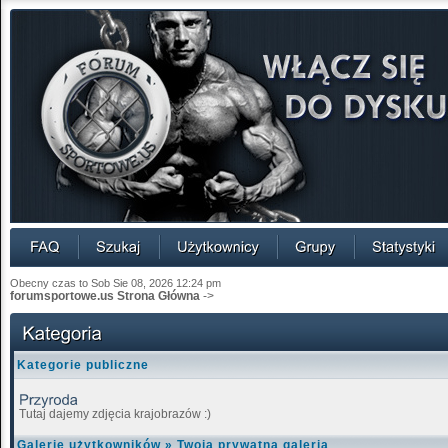
Obecny czas to Sob Sie 08, 2026 12:24 pm
forumsportowe.us Strona Główna
->
Kategorie publiczne
Tutaj dajemy zdjęcia krajobrazów :)
Galerie użytkowników
»
Twoja prywatna galeria