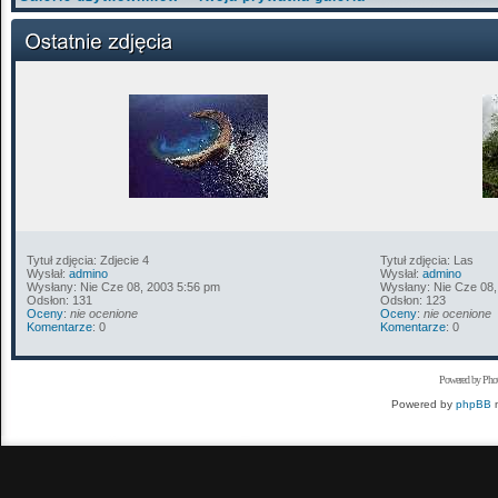
Tytuł zdjęcia: Zdjecie 4
Tytuł zdjęcia: Las
Wysłał:
admino
Wysłał:
admino
Wysłany: Nie Cze 08, 2003 5:56 pm
Wysłany: Nie Cze 08,
Odsłon: 131
Odsłon: 123
Oceny
:
nie ocenione
Oceny
:
nie ocenione
Komentarze
: 0
Komentarze
: 0
Powered by Pho
Powered by
phpBB
m