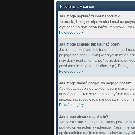
Jak mogę napisać temat na forum?
To proste, kliknij w odpowiedni temat na jedy
wypisane na dole stron forów i tematów (lista
M
Powrót do góry
Jak mogę zmienić lub usunąć post?
Jeżeli nie jesteś administratorem lub moderat
po jego napisaniu) kliknij w przycisk
zmień
prz
razy dany post zmieniano. Nie zostanie on doda
powiadomić co zmienili i dlaczego). Pamiętaj,
Powrót do góry
Jak mogę dodać podpis do mojego postu?
Aby dodać podpis do wiadomości musisz najpie
dodać podpis. Możesz także domyślnie dodawa
możesz zadecydować o nie dodawaniu do nieg
Powrót do góry
Jak mogę utworzyć ankietę?
Tworzenie ankiet jest proste, kiedy piszesz n
pod głównym polem wiadomości (jeżeli nie wid
opcje (kolejne opcje możesz dodawać przyci