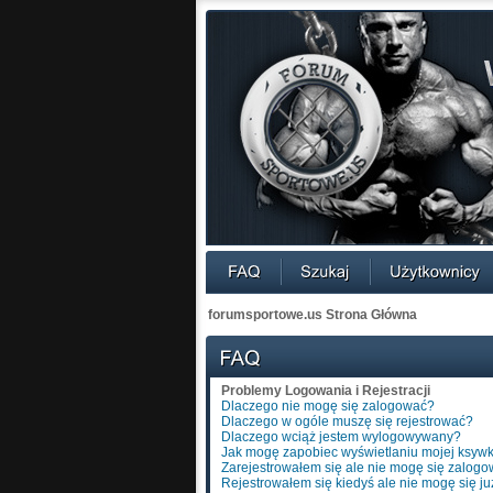
forumsportowe.us Strona Główna
Problemy Logowania i Rejestracji
Dlaczego nie mogę się zalogować?
Dlaczego w ogóle muszę się rejestrować?
Dlaczego wciąż jestem wylogowywany?
Jak mogę zapobiec wyświetlaniu mojej ksywk
Zarejestrowałem się ale nie mogę się zalogo
Rejestrowałem się kiedyś ale nie mogę się ju