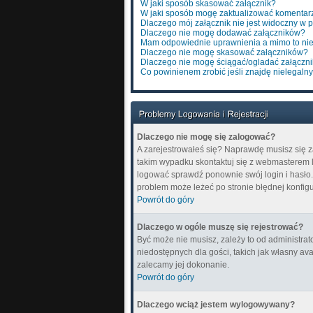
W jaki sposób skasować załącznik?
W jaki sposób mogę zaktualizować komentar
Dlaczego mój załącznik nie jest widoczny w 
Dlaczego nie mogę dodawać załączników?
Mam odpowiednie uprawnienia a mimo to nie
Dlaczego nie mogę skasować załączników?
Dlaczego nie mogę ściągać/ogladać załączn
Co powinienem zrobić jeśli znajdę nielegalny
Dlaczego nie mogę się zalogować?
A zarejestrowałeś się? Naprawdę musisz się z
takim wypadku skontaktuj się z webmasterem lu
logować sprawdź ponownie swój login i hasło. Z
problem może leżeć po stronie błędnej konfigur
Powrót do góry
Dlaczego w ogóle muszę się rejestrować?
Być może nie musisz, zależy to od administrat
niedostępnych dla gości, takich jak własny av
zalecamy jej dokonanie.
Powrót do góry
Dlaczego wciąż jestem wylogowywany?