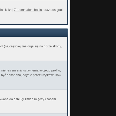
 i kliknij
Zapomniałem hasła
, oraz postępuj
fil
(najczęściej znajduje się na górze strony,
inieneś zmienić ustawienia twojego profilu,
że być dokonana jedynie przez użytkowników
ektowane do osbługi zmian między czasem