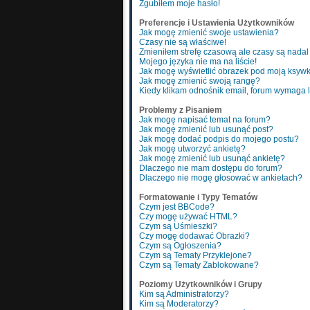
Zgubiłem moje hasło!
Preferencje i Ustawienia Użytkowników
Jak mogę zmienić swoje ustawienia?
Czasy nie są właściwe!
Zmieniłem strefę czasową ale czasy są nadal
Mojego języka nie ma na liście!
Jak mogę wyświetlić obrazek pod moją ksyw
Jak mogę zmienić swoją rangę?
Kiedy klikam odnośnik email, forum wymaga
Problemy z Pisaniem
Jak mogę napisać temat na forum?
Jak mogę zmienić lub usunąć post?
Jak mogę dodać podpis do mojego postu?
Jak mogę utworzyć ankietę?
Jak mogę zmienić lub usunąć ankietę?
Dlaczego nie mam dostępu do forum?
Dlaczego nie mogę głosować w ankietach?
Formatowanie i Typy Tematów
Czym jest BBCode?
Czy mogę używać HTML?
Czym są Uśmieszki?
Czy mogę dodawać Obrazki?
Czym są Ogłoszenia?
Czym są Tematy Przyklejone?
Czym są Tematy Zablokowane?
Poziomy Użytkowników i Grupy
Kim są Administratorzy?
Kim są Moderatorzy?