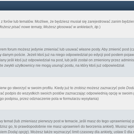
m z forów lub tematów. Możliwe, że będziesz musiał się zarejestrować zanim będzi
ożesz pisać nowe tematy, Możesz głosować w ankietach, itp.
)
orem forum możesz jedynie zmieniać lub usuwać własne posty. Aby zmienić post (cz
y danym poście. Jeżeli ktoś już na niego odpowiedział po edycji pod postem pojawi s
ny jeśli ktoś już odpowiedział na post, lub jeśli został on zmieniony przez admin
 że zwykli użytkownicy nie mogą usunąć postu, na który ktoś już odpowiedział.
rw go stworzyć w swoim profilu. Kiedy już to zrobisz możesz zaznaczyć pole
Doda
ć podpis do wszystkich swoich postów zaznaczając odpowiednią opcję w swoim pr
o podpisu, przez odznaczenie pola w formularzu wysyłania)
owy temat (lub zmieniasz pierwszy post w temacie, jeśli masz do tego uprawnienia
zisz go, to prawdopodobnie nie masz uprawnień do tworzenia ankiet). Musisz wpisa
skiem
Dodaj opcję
). Możesz także wyznaczyć limit czasowy dla ankiety, ustaw 0 dla