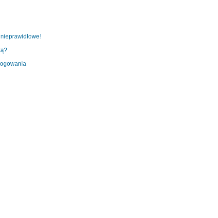
 nieprawidłowe!
ką?
 logowania