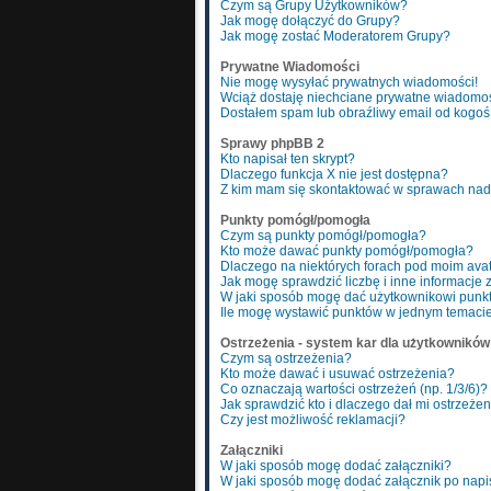
Czym są Grupy Użytkowników?
Jak mogę dołączyć do Grupy?
Jak mogę zostać Moderatorem Grupy?
Prywatne Wiadomości
Nie mogę wysyłać prywatnych wiadomości!
Wciąż dostaję niechciane prywatne wiadomoś
Dostałem spam lub obraźliwy email od kogoś 
Sprawy phpBB 2
Kto napisał ten skrypt?
Dlaczego funkcja X nie jest dostępna?
Z kim mam się skontaktować w sprawach nad
Punkty pomógł/pomogła
Czym są punkty pomógł/pomogła?
Kto może dawać punkty pomógł/pomogła?
Dlaczego na niektórych forach pod moim ava
Jak mogę sprawdzić liczbę i inne informacje 
W jaki sposób mogę dać użytkownikowi pun
Ile mogę wystawić punktów w jednym temaci
Ostrzeżenia - system kar dla użytkowników
Czym są ostrzeżenia?
Kto może dawać i usuwać ostrzeżenia?
Co oznaczają wartości ostrzeżeń (np. 1/3/6)?
Jak sprawdzić kto i dlaczego dał mi ostrzeże
Czy jest możliwość reklamacji?
Załączniki
W jaki sposób mogę dodać załączniki?
W jaki sposób mogę dodać załącznik po napi