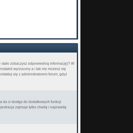
ię stało zobaczysz odpowiednią informację)? W
ostałeś wyrzucony a i tak nie możesz się
ontaktuj się z administratorem forum, gdyż
ja da ci dostęp do dodatkowych funkcji
jestracja zajmuje tylko chwilę i naprawdę