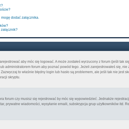
z?
poście?
 mogę dodać załącznika.
ików?
 załącznik?
arejestrować aby móc się logować. A może zostałeś wyrzucony z forum (jeśli tak s
b administratorem forum aby poznać powód tego. Jeżeli zarejestrowałeś się, nie z
azwyczaj to właśnie błędny login lub hasło są problemem, ale jeśli tak nie jest sk
acji skryptu.
ora forum czy musisz się rejestrować by móc się wypowiedzieć. Jednakże rejestrac
atar, prywatne wiadomości, wysyłanie emaili, subskrypcja grup użytkowników itd. Re