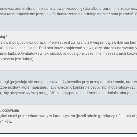
ieważ administrator nie zainstalował twojego języka albo program nie został jes
stalować odpowiedni język, a jeśli tłumaczenie nie istnieje możesz sam je zrobić. 
wką?
ostów mogą być dwa obrazki. Pierwszy jest związany z twoją rangą, zwykle ma fo
aki masz na nich status. Pod nim może znajdować się większy obrazek nazywany Ava
ić funkcje Avatartów i w jaki sposób je udostępni. Jeżeli nie możesz z nich korzyst
a pewno jest dobry!)
angi (pojawiają się one pod nazwą użytkownika przy przeglądaniu tematu, oraz w t
zbę postów, które napisałeś, i aby wyróżnić konkretne osoby, np. moderatorzy czy
to, aby otrzymać wyższą rangę. W takim wypadku moderator lub administrator po pro
a logowania
yłać email przez wbudowany w forum system (jeżeli admin go włączył). Jest tak 
wników.