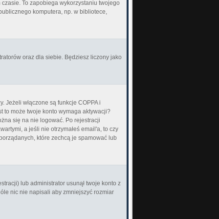
zasie. To zapobiega wykorzystaniu twojego
ublicznego komputera, np. w bibliotece,
ratorów oraz dla siebie. Będziesz liczony jako
y. Jeżeli włączone są funkcje COPPA i
jest to może twoje konto wymaga aktywacji?
na się na nie logować. Po rejestracji
tymi, a jeśli nie otrzymałeś email'a, to czy
eporządanych, które zechcą je spamować lub
tracji) lub administrator usunął twoje konto z
le nic nie napisali aby zmniejszyć rozmiar