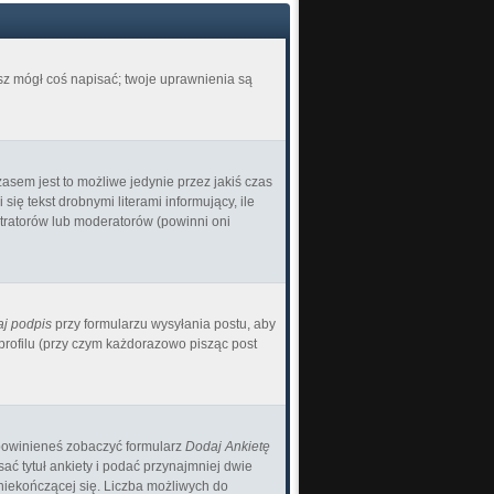
esz mógł coś napisać; twoje uprawnienia są
asem jest to możliwe jedynie przez jakiś czas
ię tekst drobnymi literami informujący, ile
istratorów lub moderatorów (powinni oni
j podpis
przy formularzu wysyłania postu, aby
ofilu (przy czym każdorazowo pisząc post
) powinieneś zobaczyć formularz
Dodaj Ankietę
ć tytuł ankiety i podać przynajmniej dwie
 niekończącej się. Liczba możliwych do