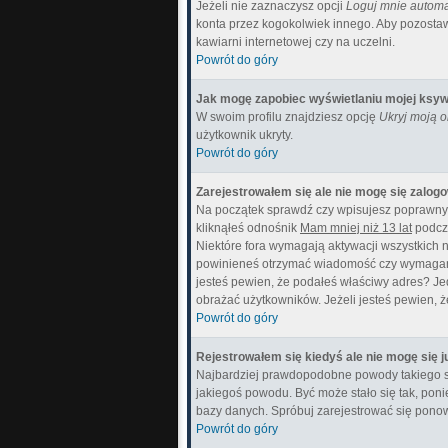
Jeżeli nie zaznaczysz opcji
Loguj mnie automa
konta przez kogokolwiek innego. Aby pozostaw
kawiarni internetowej czy na uczelni.
Powrót do góry
Jak mogę zapobiec wyświetlaniu mojej ksyw
W swoim profilu znajdziesz opcję
Ukryj moją 
użytkownik ukryty.
Powrót do góry
Zarejestrowałem się ale nie mogę się zalog
Na początek sprawdź czy wpisujesz poprawny l
kliknąłeś odnośnik
Mam mniej niż 13 lat
podcza
Niektóre fora wymagają aktywacji wszystkich n
powinieneś otrzymać wiadomość czy wymagana je
jesteś pewien, że podałeś właściwy adres? J
obrażać użytkowników. Jeżeli jesteś pewien, ż
Powrót do góry
Rejestrowałem się kiedyś ale nie mogę się j
Najbardziej prawdopodobne powody takiego stanu
jakiegoś powodu. Być może stało się tak, poni
bazy danych. Spróbuj zarejestrować się ponow
Powrót do góry