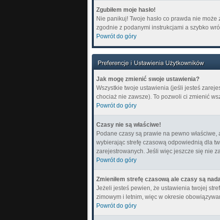
Zgubiłem moje hasło!
Nie panikuj! Twoje hasło co prawda nie może z
zgodnie z podanymi instrukcjami a szybko wró
Powrót do góry
Jak mogę zmienić swoje ustawienia?
Wszystkie twoje ustawienia (jeśli jesteś zare
chociaż nie zawsze). To pozwoli ci zmienić ws
Powrót do góry
Czasy nie są właściwe!
Podane czasy są prawie na pewno właściwe, ale 
wybierając strefę czasową odpowiednią dla tw
zarejestrowanych. Jeśli więc jeszcze się nie z
Powrót do góry
Zmieniłem strefę czasową ale czasy są nada
Jeżeli jesteś pewien, że ustawienia twojej s
zimowym i letnim, więc w okresie obowiązywa
Powrót do góry