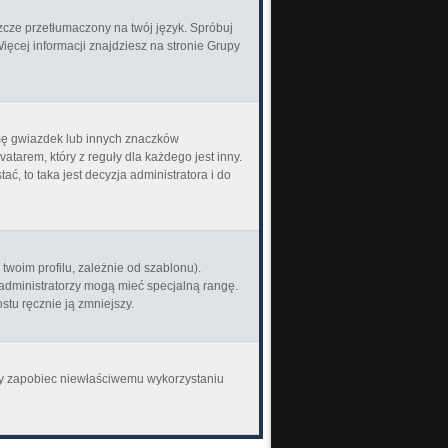
zcze przetłumaczony na twój język. Spróbuj
Więcej informacji znajdziesz na stronie Grupy
rmę gwiazdek lub innych znaczków
tarem, który z reguły dla każdego jest inny.
ać, to taka jest decyzja administratora i do
woim profilu, zależnie od szablonu).
 administratorzy mogą mieć specjalną rangę.
stu ręcznie ją zmniejszy.
aby zapobiec niewłaściwemu wykorzystaniu