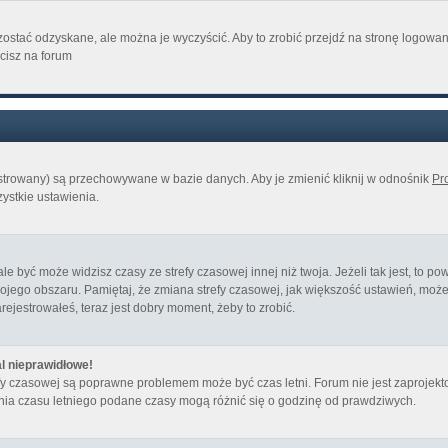
ostać odzyskane, ale można je wyczyścić. Aby to zrobić przejdź na stronę logowania
cisz na forum
jestrowany) są przechowywane w bazie danych. Aby je zmienić kliknij w odnośnik
Pro
zystkie ustawienia.
być może widzisz czasy ze strefy czasowej innej niż twoja. Jeżeli tak jest, to pow
ojego obszaru. Pamiętaj, że zmiana strefy czasowej, jak większość ustawień, mo
arejestrowałeś, teraz jest dobry moment, żeby to zrobić.
l nieprawidłowe!
trefy czasowej są poprawne problemem może być czas letni. Forum nie jest zaproj
nia czasu letniego podane czasy mogą różnić się o godzinę od prawdziwych.