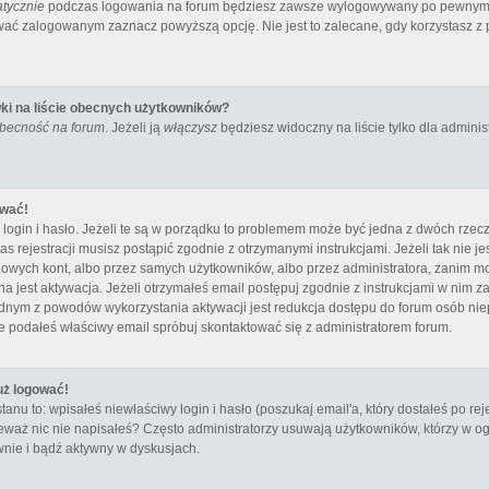
tycznie
podczas logowania na forum będziesz zawsze wylogowywany po pewnym c
ać zalogowanym zaznacz powyższą opcję. Nie jest to zalecane, gdy korzystasz z p
ki na liście obecnych użytkowników?
obecność na forum
. Jeżeli ją
włączysz
będziesz widoczny na liście tylko dla administ
ować!
ogin i hasło. Jeżeli te są w porządku to problemem może być jedna z dwóch rzecz
s rejestracji musisz postąpić zgodnie z otrzymanymi instrukcjami. Jeżeli tak nie 
owych kont, albo przez samych użytkowników, albo przez administratora, zanim moż
st aktywacja. Jeżeli otrzymałeś email postępuj zgodnie z instrukcjami w nim zawar
ednym z powodów wykorzystania aktywacji jest redukcja dostępu do forum osób ni
e podałeś właściwy email spróbuj skontaktować się z administratorem forum.
uż logować!
 to: wpisałeś niewłaściwy login i hasło (poszukaj email'a, który dostałeś po rejes
eważ nic nie napisałeś? Często administratorzy usuwają użytkowników, którzy w ogó
nie i bądź aktywny w dyskusjach.