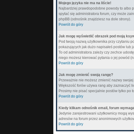
Mojego języka nie ma na liście!
Najbardziej prawdopodobne powody to albo pon
spytać się administratora forum, czy może zain
phpBB (odnośnik znajdziesz na dole strony).
Powrót do góry
Jak mogę wyświetlić obrazek pod moją ksy
Pod twoją nazwą użytkownika przy czytaniu p
pokazujących jak dużo napisałeś postów lub j
To od administratora zależy czy zechce udostępn
niego możesz kierować pytania o jej powód (n
Powrót do góry
Jak mogę zmienić swoją rangę?
Przeważnie nie możesz zmienić nazwy swojej r
Większość forów używa rang aby zaznaczyć lic
Prosimy nie pisać specjalnie postów tylko po 
Powrót do góry
Kiedy klikam odnośnik email, forum wymag
Jedynie zarejestrowani użytkownicy mogą wys
adresów na forum przez anonimowych użytko
Powrót do góry