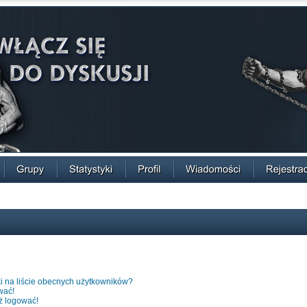
i na liście obecnych użytkowników?
wać!
ż logować!