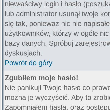
niewłaściwy login i hasło (poszuka
lub administrator usunął twoje k
się tak, ponieważ nic nie napisa
użytkowników, którzy w ogóle nic
bazy danych. Spróbuj zarejestro
dyskusjach.
Powrót do góry
Zgubiłem moje hasło!
Nie panikuj! Twoje hasło co praw
można je wyczyścić. Aby to zrobić
Zapomniałem hasła
, oraz postęp