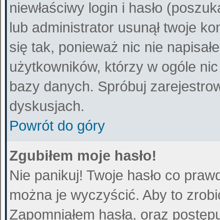
niewłaściwy login i hasło (poszuka
lub administrator usunął twoje k
się tak, ponieważ nic nie napisa
użytkowników, którzy w ogóle nic
bazy danych. Spróbuj zarejestro
dyskusjach.
Powrót do góry
Zgubiłem moje hasło!
Nie panikuj! Twoje hasło co praw
można je wyczyścić. Aby to zrobić
Zapomniałem hasła
, oraz postęp