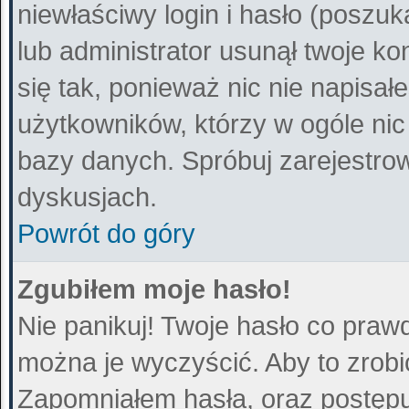
niewłaściwy login i hasło (poszuka
lub administrator usunął twoje k
się tak, ponieważ nic nie napisa
użytkowników, którzy w ogóle nic
bazy danych. Spróbuj zarejestro
dyskusjach.
Powrót do góry
Zgubiłem moje hasło!
Nie panikuj! Twoje hasło co praw
można je wyczyścić. Aby to zrobić
Zapomniałem hasła
, oraz postęp