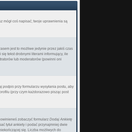
esz mógł coś napisać; twoje uprawnienia są
asem jest to możliwe jedynie przez jakiś czas
ię tekst drobnymi literami informujący, ile
istratorów lub moderatorów (powinni oni
j podpis
przy formularzu wysyłania postu, aby
ofilu (przy czym każdorazowo pisząc post
) powinieneś zobaczyć formularz
Dodaj Ankietę
ć tytuł ankiety i podać przynajmniej dwie
 niekończącej się. Liczba możliwych do