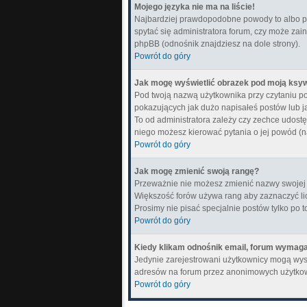
Mojego języka nie ma na liście!
Najbardziej prawdopodobne powody to albo pon
spytać się administratora forum, czy może zain
phpBB (odnośnik znajdziesz na dole strony).
Powrót do góry
Jak mogę wyświetlić obrazek pod moją ksy
Pod twoją nazwą użytkownika przy czytaniu p
pokazujących jak dużo napisałeś postów lub j
To od administratora zależy czy zechce udostępn
niego możesz kierować pytania o jej powód (n
Powrót do góry
Jak mogę zmienić swoją rangę?
Przeważnie nie możesz zmienić nazwy swojej r
Większość forów używa rang aby zaznaczyć lic
Prosimy nie pisać specjalnie postów tylko po 
Powrót do góry
Kiedy klikam odnośnik email, forum wymag
Jedynie zarejestrowani użytkownicy mogą wys
adresów na forum przez anonimowych użytko
Powrót do góry