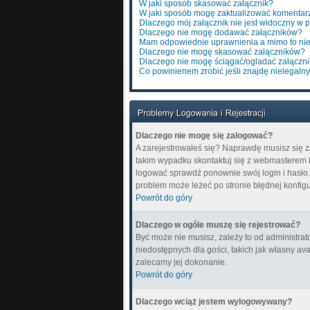
W jaki sposób skasować załącznik?
W jaki sposób mogę zaktualizować komentar
Dlaczego mój załącznik nie jest widoczny w 
Dlaczego nie mogę dodawać załączników?
Mam odpowiednie uprawnienia a mimo to nie
Dlaczego nie mogę skasować załączników?
Dlaczego nie mogę ściągać/ogladać załączn
Co powinienem zrobić jeśli znajdę nielegalny
Dlaczego nie mogę się zalogować?
A zarejestrowałeś się? Naprawdę musisz się z
takim wypadku skontaktuj się z webmasterem lu
logować sprawdź ponownie swój login i hasło. Z
problem może leżeć po stronie błędnej konfigur
Powrót do góry
Dlaczego w ogóle muszę się rejestrować?
Być może nie musisz, zależy to od administrat
niedostępnych dla gości, takich jak własny av
zalecamy jej dokonanie.
Powrót do góry
Dlaczego wciąż jestem wylogowywany?