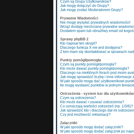
Czym są Grupy Użytkowników?
Jak mogę dołączyć do Grupy?
Jak mogę zostać Moderatorem Grupy?
Prywatne Wiadomości
Nie mogę wysyłać prywatnych wiadomości!
Wciąż dostaję niechciane prywatne wiadomoś
Dostałem spam lub obraźliwy email od kogoś 
Sprawy phpBB 2
Kto napisał ten skrypt?
Dlaczego funkcja X nie jest dostępna?
Z kim mam się skontaktować w sprawach nad
Punkty pomógł/pomogła
Czym są punkty pomógł/pomogła?
Kto może dawać punkty pomógł/pomogła?
Dlaczego na niektórych forach pod moim ava
Jak mogę sprawdzić liczbę i inne informacje 
W jaki sposób mogę dać użytkownikowi pun
Ile mogę wystawić punktów w jednym temaci
Ostrzeżenia - system kar dla użytkowników
Czym są ostrzeżenia?
Kto może dawać i usuwać ostrzeżenia?
Co oznaczają wartości ostrzeżeń (np. 1/3/6)?
Jak sprawdzić kto i dlaczego dał mi ostrzeże
Czy jest możliwość reklamacji?
Załączniki
W jaki sposób mogę dodać załączniki?
W jaki sposób mogę dodać załącznik po napi