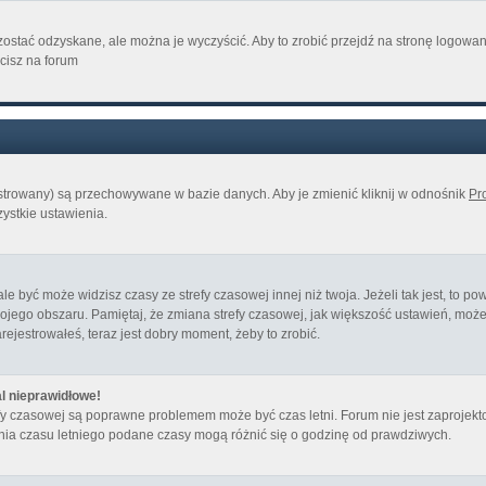
ostać odzyskane, ale można je wyczyścić. Aby to zrobić przejdź na stronę logowania
cisz na forum
jestrowany) są przechowywane w bazie danych. Aby je zmienić kliknij w odnośnik
Pro
zystkie ustawienia.
być może widzisz czasy ze strefy czasowej innej niż twoja. Jeżeli tak jest, to pow
ojego obszaru. Pamiętaj, że zmiana strefy czasowej, jak większość ustawień, mo
arejestrowałeś, teraz jest dobry moment, żeby to zrobić.
l nieprawidłowe!
trefy czasowej są poprawne problemem może być czas letni. Forum nie jest zaproj
nia czasu letniego podane czasy mogą różnić się o godzinę od prawdziwych.