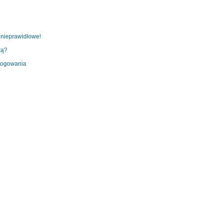
 nieprawidłowe!
ką?
 logowania