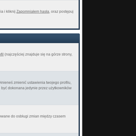
 i kliknij
Zapomniałem hasła
, oraz postępuj
fil
(najczęściej znajduje się na górze strony,
inieneś zmienić ustawienia twojego profilu,
że być dokonana jedynie przez użytkowników
ektowane do osbługi zmian między czasem