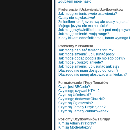
Zgubiłem moje hasło!
Preferencje i Ustawienia Użytkowników
Jak mogę zmienić swoje ustawienia?
Czasy nie są właściwe!
Zmieniłem strefę czasową ale czasy są nadal
Mojego języka nie ma na liście!
Jak mogę wyświetlić obrazek pod moją ksyw
Jak mogę zmienić swoją rangę?
Kiedy klikam odnośnik email, forum wymaga
Problemy z Pisaniem
Jak mogę napisać temat na forum?
Jak mogę zmienić lub usunąć post?
Jak mogę dodać podpis do mojego postu?
Jak mogę utworzyć ankietę?
Jak mogę zmienić lub usunąć ankietę?
Dlaczego nie mam dostępu do forum?
Dlaczego nie mogę głosować w ankietach?
Formatowanie i Typy Tematów
Czym jest BBCode?
Czy mogę używać HTML?
Czym są Uśmieszki?
Czy mogę dodawać Obrazki?
Czym są Ogłoszenia?
Czym są Tematy Przyklejone?
Czym są Tematy Zablokowane?
Poziomy Użytkowników i Grupy
Kim są Administratorzy?
Kim są Moderatorzy?