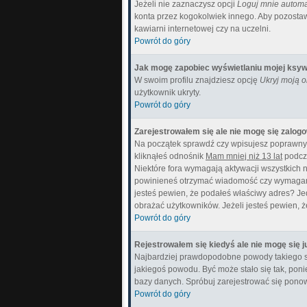
Jeżeli nie zaznaczysz opcji
Loguj mnie automa
konta przez kogokolwiek innego. Aby pozostaw
kawiarni internetowej czy na uczelni.
Powrót do góry
Jak mogę zapobiec wyświetlaniu mojej ksyw
W swoim profilu znajdziesz opcję
Ukryj moją 
użytkownik ukryty.
Powrót do góry
Zarejestrowałem się ale nie mogę się zalog
Na początek sprawdź czy wpisujesz poprawny l
kliknąłeś odnośnik
Mam mniej niż 13 lat
podcza
Niektóre fora wymagają aktywacji wszystkich n
powinieneś otrzymać wiadomość czy wymagana je
jesteś pewien, że podałeś właściwy adres? J
obrażać użytkowników. Jeżeli jesteś pewien, ż
Powrót do góry
Rejestrowałem się kiedyś ale nie mogę się j
Najbardziej prawdopodobne powody takiego stanu
jakiegoś powodu. Być może stało się tak, poni
bazy danych. Spróbuj zarejestrować się ponow
Powrót do góry