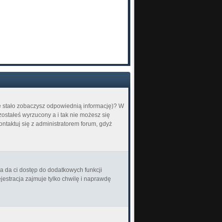
ię stało zobaczysz odpowiednią informację)? W
ostałeś wyrzucony a i tak nie możesz się
ontaktuj się z administratorem forum, gdyż
ja da ci dostęp do dodatkowych funkcji
jestracja zajmuje tylko chwilę i naprawdę