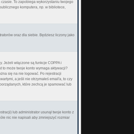
zasie. To zapobiega wykorzystaniu twojego
ublicznego komputera, np. w bibliotece,
ratorów oraz dla siebie. Będziesz liczony jako
y. Jeżeli włączone są funkcje COPPA i
jest to może twoje konto wymaga aktywacji?
na się na nie logować. Po rejestracji
tymi, a jeśli nie otrzymałeś email'a, to czy
eporządanych, które zechcą je spamować lub
tracji) lub administrator usunął twoje konto z
le nic nie napisali aby zmniejszyć rozmiar