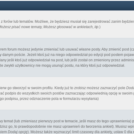
m z forów lub tematów. Możliwe, że będziesz musiał się zarejestrować zanim będzi
ożesz pisać nowe tematy, Możesz głosować w ankietach, itp.
)
orem forum możesz jedynie zmieniać lub usuwać własne posty. Aby zmienić post (cz
y danym poście. Jeżeli ktoś już na niego odpowiedział po edycji pod postem pojawi s
ny jeśli ktoś już odpowiedział na post, lub jeśli został on zmieniony przez admin
 że zwykli użytkownicy nie mogą usunąć postu, na który ktoś już odpowiedział.
rw go stworzyć w swoim profilu. Kiedy już to zrobisz możesz zaznaczyć pole
Doda
ć podpis do wszystkich swoich postów zaznaczając odpowiednią opcję w swoim pr
o podpisu, przez odznaczenie pola w formularzu wysyłania)
owy temat (lub zmieniasz pierwszy post w temacie, jeśli masz do tego uprawnienia
zisz go, to prawdopodobnie nie masz uprawnień do tworzenia ankiet). Musisz wpisa
skiem
Dodaj opcję
). Możesz także wyznaczyć limit czasowy dla ankiety, ustaw 0 dla