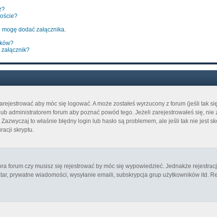
z?
poście?
 mogę dodać załącznika.
ików?
 załącznik?
arejestrować aby móc się logować. A może zostałeś wyrzucony z forum (jeśli tak s
b administratorem forum aby poznać powód tego. Jeżeli zarejestrowałeś się, nie z
azwyczaj to właśnie błędny login lub hasło są problemem, ale jeśli tak nie jest sk
acji skryptu.
ora forum czy musisz się rejestrować by móc się wypowiedzieć. Jednakże rejestrac
atar, prywatne wiadomości, wysyłanie emaili, subskrypcja grup użytkowników itd. Re