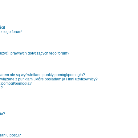
ci!
z tego forum!
użyć i prawnych dotyczących tego forum?
tarem nie są wyświetlane punkty pomógł/pomogła?
związane z punktami, które posiadam ja i inni użytkownicy?
kt pomógł/pomogła?
e?
nie?
saniu postu?