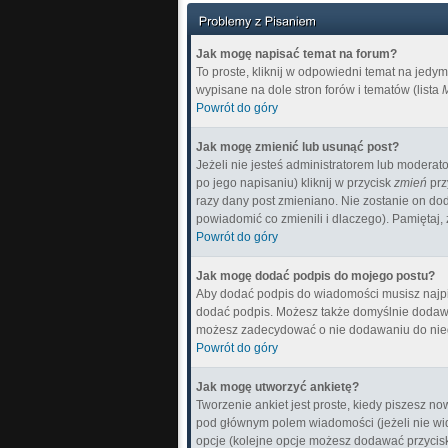
Jak mogę napisać temat na forum?
To proste, kliknij w odpowiedni temat na jedy
wypisane na dole stron forów i tematów (lista
M
Powrót do góry
Jak mogę zmienić lub usunąć post?
Jeżeli nie jesteś administratorem lub moderat
po jego napisaniu) kliknij w przycisk
zmień
prz
razy dany post zmieniano. Nie zostanie on doda
powiadomić co zmienili i dlaczego). Pamiętaj,
Powrót do góry
Jak mogę dodać podpis do mojego postu?
Aby dodać podpis do wiadomości musisz najpie
dodać podpis. Możesz także domyślnie dodawa
możesz zadecydować o nie dodawaniu do nieg
Powrót do góry
Jak mogę utworzyć ankietę?
Tworzenie ankiet jest proste, kiedy piszesz n
pod głównym polem wiadomości (jeżeli nie wid
opcje (kolejne opcje możesz dodawać przyci