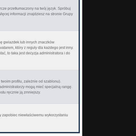
zcze przetłumaczony na twój język. Spróbuj
Więcej informacji znajdziesz na stronie Grupy
rmę gwiazdek lub innych znaczków
tarem, który z reguły dla każdego jest inny.
ać, to taka jest decyzja administratora i do
woim profilu, zależnie od szablonu).
 administratorzy mogą mieć specjalną rangę.
stu ręcznie ją zmniejszy.
aby zapobiec niewłaściwemu wykorzystaniu