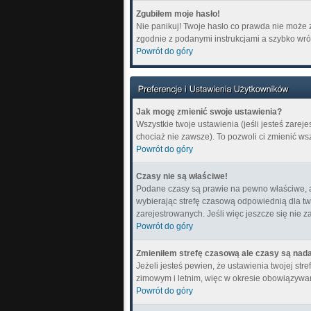
Zgubiłem moje hasło!
Nie panikuj! Twoje hasło co prawda nie może z
zgodnie z podanymi instrukcjami a szybko wró
Powrót do góry
Jak mogę zmienić swoje ustawienia?
Wszystkie twoje ustawienia (jeśli jesteś zare
chociaż nie zawsze). To pozwoli ci zmienić ws
Powrót do góry
Czasy nie są właściwe!
Podane czasy są prawie na pewno właściwe, ale 
wybierając strefę czasową odpowiednią dla tw
zarejestrowanych. Jeśli więc jeszcze się nie z
Powrót do góry
Zmieniłem strefę czasową ale czasy są nada
Jeżeli jesteś pewien, że ustawienia twojej s
zimowym i letnim, więc w okresie obowiązywa
Powrót do góry