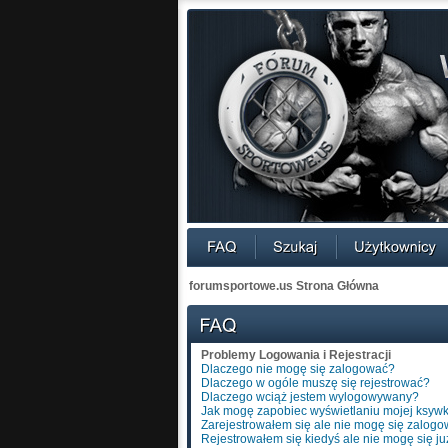
forumsportowe.us Strona Główna
Problemy Logowania i Rejestracji
Dlaczego nie mogę się zalogować?
Dlaczego w ogóle muszę się rejestrować?
Dlaczego wciąż jestem wylogowywany?
Jak mogę zapobiec wyświetlaniu mojej ksywk
Zarejestrowałem się ale nie mogę się zalogo
Rejestrowałem się kiedyś ale nie mogę się ju