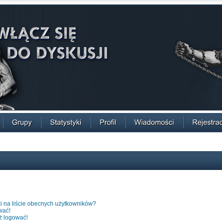
i na liście obecnych użytkowników?
wać!
ż logować!