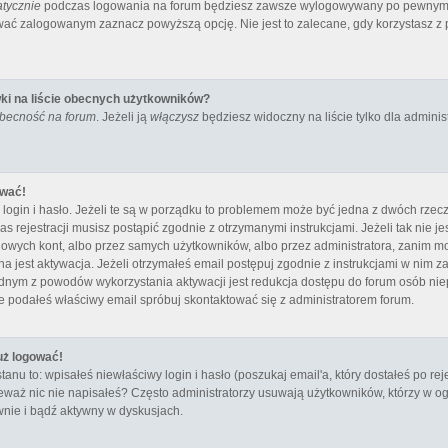
tycznie
podczas logowania na forum będziesz zawsze wylogowywany po pewnym c
ać zalogowanym zaznacz powyższą opcję. Nie jest to zalecane, gdy korzystasz z p
ki na liście obecnych użytkowników?
obecność na forum
. Jeżeli ją
włączysz
będziesz widoczny na liście tylko dla administ
ować!
ogin i hasło. Jeżeli te są w porządku to problemem może być jedna z dwóch rzecz
s rejestracji musisz postąpić zgodnie z otrzymanymi instrukcjami. Jeżeli tak nie 
owych kont, albo przez samych użytkowników, albo przez administratora, zanim moż
st aktywacja. Jeżeli otrzymałeś email postępuj zgodnie z instrukcjami w nim zawar
ednym z powodów wykorzystania aktywacji jest redukcja dostępu do forum osób ni
e podałeś właściwy email spróbuj skontaktować się z administratorem forum.
uż logować!
 to: wpisałeś niewłaściwy login i hasło (poszukaj email'a, który dostałeś po rejes
eważ nic nie napisałeś? Często administratorzy usuwają użytkowników, którzy w ogó
nie i bądź aktywny w dyskusjach.