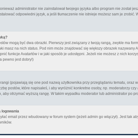
ieważ administrator nie zainstalował twojego języka albo program nie został jes
stalować odpowiedni język, a jeśli tłumaczenie nie istnieje możesz sam je zrobić. 
wką?
ostów mogą być dwa obrazki. Pierwszy jest związany z twoją rangą, zwykle ma fo
aki masz na nich status. Pod nim może znajdować się większy obrazek nazywany Ava
ić funkcje Avatartów i w jaki sposób je udostępni. Jeżeli nie możesz z nich korzyst
a pewno jest dobry!)
angi (pojawiają się one pod nazwą użytkownika przy przeglądaniu tematu, oraz w t
zbę postów, które napisałeś, i aby wyróżnić konkretne osoby, np. moderatorzy czy
to, aby otrzymać wyższą rangę. W takim wypadku moderator lub administrator po pro
a logowania
yłać email przez wbudowany w forum system (jeżeli admin go włączył). Jest tak 
wników.