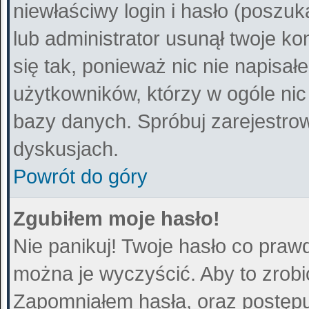
niewłaściwy login i hasło (poszuka
lub administrator usunął twoje k
się tak, ponieważ nic nie napisa
użytkowników, którzy w ogóle nic
bazy danych. Spróbuj zarejestro
dyskusjach.
Powrót do góry
Zgubiłem moje hasło!
Nie panikuj! Twoje hasło co praw
można je wyczyścić. Aby to zrobić
Zapomniałem hasła
, oraz postęp