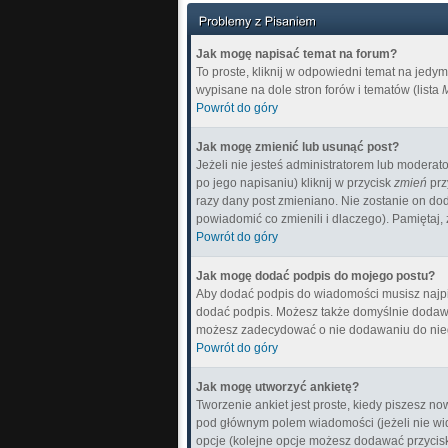
Jak mogę napisać temat na forum?
To proste, kliknij w odpowiedni temat na jedy
wypisane na dole stron forów i tematów (lista
M
Powrót do góry
Jak mogę zmienić lub usunąć post?
Jeżeli nie jesteś administratorem lub moderat
po jego napisaniu) kliknij w przycisk
zmień
prz
razy dany post zmieniano. Nie zostanie on doda
powiadomić co zmienili i dlaczego). Pamiętaj,
Powrót do góry
Jak mogę dodać podpis do mojego postu?
Aby dodać podpis do wiadomości musisz najpie
dodać podpis. Możesz także domyślnie dodawa
możesz zadecydować o nie dodawaniu do nieg
Powrót do góry
Jak mogę utworzyć ankietę?
Tworzenie ankiet jest proste, kiedy piszesz n
pod głównym polem wiadomości (jeżeli nie wid
opcje (kolejne opcje możesz dodawać przyci