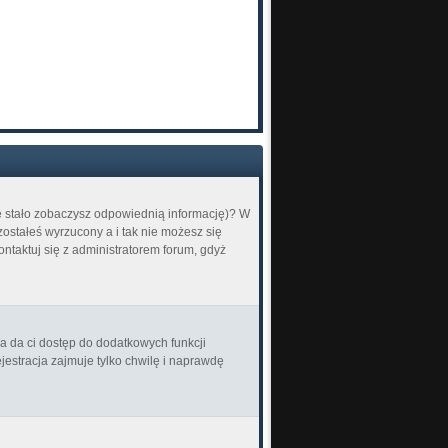
ię stało zobaczysz odpowiednią informację)? W
ostałeś wyrzucony a i tak nie możesz się
ontaktuj się z administratorem forum, gdyż
ja da ci dostęp do dodatkowych funkcji
jestracja zajmuje tylko chwilę i naprawdę