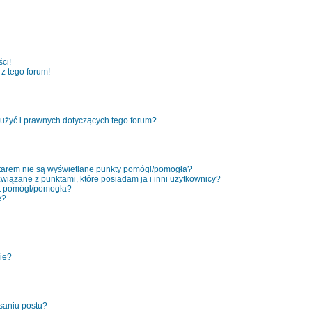
ci!
z tego forum!
użyć i prawnych dotyczących tego forum?
tarem nie są wyświetlane punkty pomógł/pomogła?
związane z punktami, które posiadam ja i inni użytkownicy?
kt pomógł/pomogła?
e?
nie?
saniu postu?