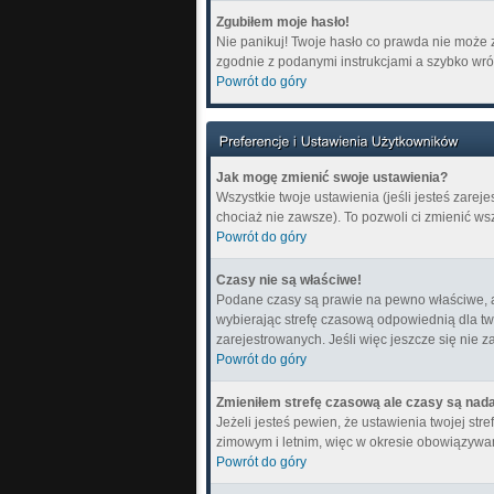
Zgubiłem moje hasło!
Nie panikuj! Twoje hasło co prawda nie może z
zgodnie z podanymi instrukcjami a szybko wró
Powrót do góry
Jak mogę zmienić swoje ustawienia?
Wszystkie twoje ustawienia (jeśli jesteś zare
chociaż nie zawsze). To pozwoli ci zmienić ws
Powrót do góry
Czasy nie są właściwe!
Podane czasy są prawie na pewno właściwe, ale 
wybierając strefę czasową odpowiednią dla tw
zarejestrowanych. Jeśli więc jeszcze się nie z
Powrót do góry
Zmieniłem strefę czasową ale czasy są nada
Jeżeli jesteś pewien, że ustawienia twojej s
zimowym i letnim, więc w okresie obowiązywa
Powrót do góry