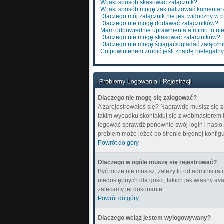
W jaki sposób skasować załącznik?
W jaki sposób mogę zaktualizować komentar
Dlaczego mój załącznik nie jest widoczny w 
Dlaczego nie mogę dodawać załączników?
Mam odpowiednie uprawnienia a mimo to nie
Dlaczego nie mogę skasować załączników?
Dlaczego nie mogę ściągać/ogladać załączn
Co powinienem zrobić jeśli znajdę nielegalny
Dlaczego nie mogę się zalogować?
A zarejestrowałeś się? Naprawdę musisz się z
takim wypadku skontaktuj się z webmasterem lu
logować sprawdź ponownie swój login i hasło. Z
problem może leżeć po stronie błędnej konfigur
Powrót do góry
Dlaczego w ogóle muszę się rejestrować?
Być może nie musisz, zależy to od administrat
niedostępnych dla gości, takich jak własny av
zalecamy jej dokonanie.
Powrót do góry
Dlaczego wciąż jestem wylogowywany?