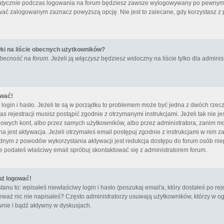
tycznie
podczas logowania na forum będziesz zawsze wylogowywany po pewnym c
ać zalogowanym zaznacz powyższą opcję. Nie jest to zalecane, gdy korzystasz z p
ki na liście obecnych użytkowników?
obecność na forum
. Jeżeli ją
włączysz
będziesz widoczny na liście tylko dla administ
ować!
ogin i hasło. Jeżeli te są w porządku to problemem może być jedna z dwóch rzecz
s rejestracji musisz postąpić zgodnie z otrzymanymi instrukcjami. Jeżeli tak nie 
owych kont, albo przez samych użytkowników, albo przez administratora, zanim moż
st aktywacja. Jeżeli otrzymałeś email postępuj zgodnie z instrukcjami w nim zawar
ednym z powodów wykorzystania aktywacji jest redukcja dostępu do forum osób ni
e podałeś właściwy email spróbuj skontaktować się z administratorem forum.
uż logować!
 to: wpisałeś niewłaściwy login i hasło (poszukaj email'a, który dostałeś po rejes
eważ nic nie napisałeś? Często administratorzy usuwają użytkowników, którzy w ogó
nie i bądź aktywny w dyskusjach.