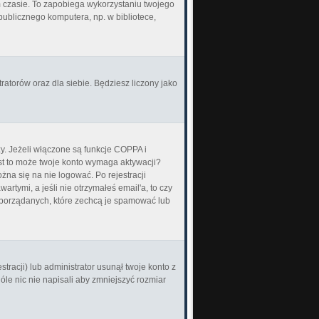
zasie. To zapobiega wykorzystaniu twojego
ublicznego komputera, np. w bibliotece,
ratorów oraz dla siebie. Będziesz liczony jako
y. Jeżeli włączone są funkcje COPPA i
jest to może twoje konto wymaga aktywacji?
na się na nie logować. Po rejestracji
tymi, a jeśli nie otrzymałeś email'a, to czy
eporządanych, które zechcą je spamować lub
tracji) lub administrator usunął twoje konto z
le nic nie napisali aby zmniejszyć rozmiar