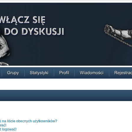
i na liście obecnych użytkowników?
wać!
ż logować!