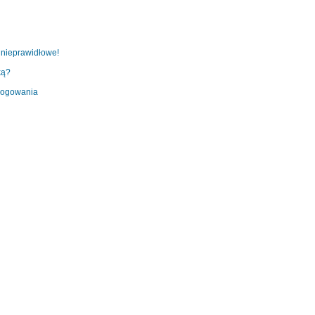
 nieprawidłowe!
ką?
 logowania