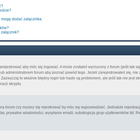
z?
poście?
 mogę dodać załącznika.
ików?
 załącznik?
arejestrować aby móc się logować. A może zostałeś wyrzucony z forum (jeśli tak s
b administratorem forum aby poznać powód tego. Jeżeli zarejestrowałeś się, nie z
azwyczaj to właśnie błędny login lub hasło są problemem, ale jeśli tak nie jest sk
acji skryptu.
ora forum czy musisz się rejestrować by móc się wypowiedzieć. Jednakże rejestrac
atar, prywatne wiadomości, wysyłanie emaili, subskrypcja grup użytkowników itd. Re