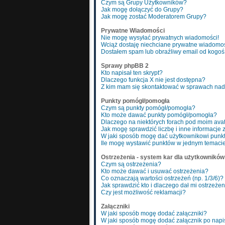
Czym są Grupy Użytkowników?
Jak mogę dołączyć do Grupy?
Jak mogę zostać Moderatorem Grupy?
Prywatne Wiadomości
Nie mogę wysyłać prywatnych wiadomości!
Wciąż dostaję niechciane prywatne wiadomoś
Dostałem spam lub obraźliwy email od kogoś 
Sprawy phpBB 2
Kto napisał ten skrypt?
Dlaczego funkcja X nie jest dostępna?
Z kim mam się skontaktować w sprawach nad
Punkty pomógł/pomogła
Czym są punkty pomógł/pomogła?
Kto może dawać punkty pomógł/pomogła?
Dlaczego na niektórych forach pod moim ava
Jak mogę sprawdzić liczbę i inne informacje 
W jaki sposób mogę dać użytkownikowi pun
Ile mogę wystawić punktów w jednym temaci
Ostrzeżenia - system kar dla użytkowników
Czym są ostrzeżenia?
Kto może dawać i usuwać ostrzeżenia?
Co oznaczają wartości ostrzeżeń (np. 1/3/6)?
Jak sprawdzić kto i dlaczego dał mi ostrzeże
Czy jest możliwość reklamacji?
Załączniki
W jaki sposób mogę dodać załączniki?
W jaki sposób mogę dodać załącznik po napi