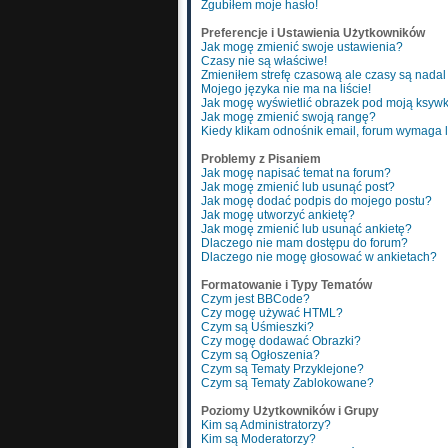
Zgubiłem moje hasło!
Preferencje i Ustawienia Użytkowników
Jak mogę zmienić swoje ustawienia?
Czasy nie są właściwe!
Zmieniłem strefę czasową ale czasy są nadal
Mojego języka nie ma na liście!
Jak mogę wyświetlić obrazek pod moją ksyw
Jak mogę zmienić swoją rangę?
Kiedy klikam odnośnik email, forum wymaga
Problemy z Pisaniem
Jak mogę napisać temat na forum?
Jak mogę zmienić lub usunąć post?
Jak mogę dodać podpis do mojego postu?
Jak mogę utworzyć ankietę?
Jak mogę zmienić lub usunąć ankietę?
Dlaczego nie mam dostępu do forum?
Dlaczego nie mogę głosować w ankietach?
Formatowanie i Typy Tematów
Czym jest BBCode?
Czy mogę używać HTML?
Czym są Uśmieszki?
Czy mogę dodawać Obrazki?
Czym są Ogłoszenia?
Czym są Tematy Przyklejone?
Czym są Tematy Zablokowane?
Poziomy Użytkowników i Grupy
Kim są Administratorzy?
Kim są Moderatorzy?