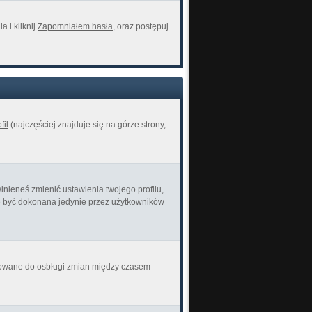
 i kliknij
Zapomniałem hasła
, oraz postępuj
fil
(najczęściej znajduje się na górze strony,
inieneś zmienić ustawienia twojego profilu,
że być dokonana jedynie przez użytkowników
ektowane do osbługi zmian między czasem