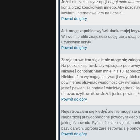
Jeżeli nie zaznaczysz opcji
Loguj mnie automa
konta przez kogokolwiek innego. Aby pozostaw
kawiarni internetowej czy na uczelni.
Powrót do góry
Jak mogę zapobiec wyświetlaniu mojej ksyw
W swoim profilu znajdziesz opcję
Ukryj moją 
użytkownik ukryty.
Powrót do góry
Zarejestrowałem się ale nie mogę się zalog
Na początek sprawdź czy wpisujesz poprawny l
kliknąłeś odnośnik
Mam mniej niż 13 lat
podcza
Niektóre fora wymagają aktywacji wszystkich n
powinieneś otrzymać wiadomość czy wymagana je
jesteś pewien, że podałeś właściwy adres? J
obrażać użytkowników. Jeżeli jesteś pewien, ż
Powrót do góry
Rejestrowałem się kiedyś ale nie mogę się j
Najbardziej prawdopodobne powody takiego stanu
jakiegoś powodu. Być może stało się tak, poni
bazy danych. Spróbuj zarejestrować się ponow
Powrót do góry