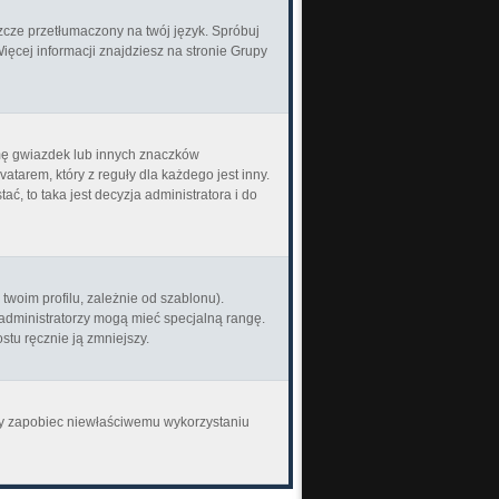
zcze przetłumaczony na twój język. Spróbuj
Więcej informacji znajdziesz na stronie Grupy
rmę gwiazdek lub innych znaczków
tarem, który z reguły dla każdego jest inny.
ać, to taka jest decyzja administratora i do
woim profilu, zależnie od szablonu).
 administratorzy mogą mieć specjalną rangę.
stu ręcznie ją zmniejszy.
aby zapobiec niewłaściwemu wykorzystaniu