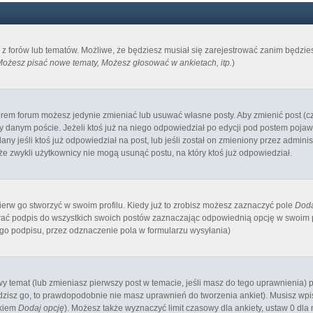
m z forów lub tematów. Możliwe, że będziesz musiał się zarejestrować zanim będzi
ożesz pisać nowe tematy, Możesz głosować w ankietach, itp.
)
orem forum możesz jedynie zmieniać lub usuwać własne posty. Aby zmienić post (cz
y danym poście. Jeżeli ktoś już na niego odpowiedział po edycji pod postem pojawi s
ny jeśli ktoś już odpowiedział na post, lub jeśli został on zmieniony przez admin
 że zwykli użytkownicy nie mogą usunąć postu, na który ktoś już odpowiedział.
rw go stworzyć w swoim profilu. Kiedy już to zrobisz możesz zaznaczyć pole
Doda
ć podpis do wszystkich swoich postów zaznaczając odpowiednią opcję w swoim pr
o podpisu, przez odznaczenie pola w formularzu wysyłania)
owy temat (lub zmieniasz pierwszy post w temacie, jeśli masz do tego uprawnienia
zisz go, to prawdopodobnie nie masz uprawnień do tworzenia ankiet). Musisz wpisa
skiem
Dodaj opcję
). Możesz także wyznaczyć limit czasowy dla ankiety, ustaw 0 dla