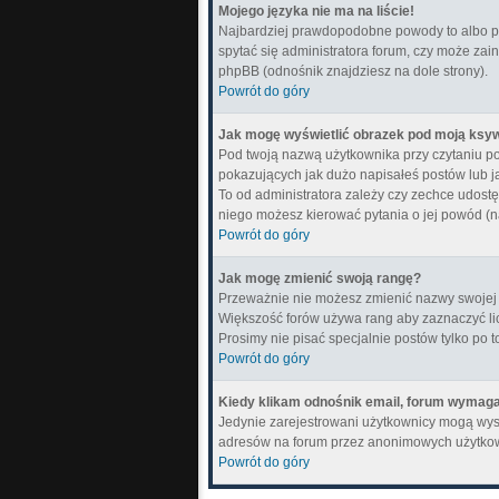
Mojego języka nie ma na liście!
Najbardziej prawdopodobne powody to albo pon
spytać się administratora forum, czy może zain
phpBB (odnośnik znajdziesz na dole strony).
Powrót do góry
Jak mogę wyświetlić obrazek pod moją ksy
Pod twoją nazwą użytkownika przy czytaniu p
pokazujących jak dużo napisałeś postów lub j
To od administratora zależy czy zechce udostępn
niego możesz kierować pytania o jej powód (n
Powrót do góry
Jak mogę zmienić swoją rangę?
Przeważnie nie możesz zmienić nazwy swojej r
Większość forów używa rang aby zaznaczyć lic
Prosimy nie pisać specjalnie postów tylko po 
Powrót do góry
Kiedy klikam odnośnik email, forum wymag
Jedynie zarejestrowani użytkownicy mogą wys
adresów na forum przez anonimowych użytko
Powrót do góry