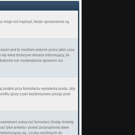
esz mógł coś napisać; twoje uprawnienia są
asem jest to możliwe jedynie przez jakiś czas
ię tekst drobnymi literami informujący, ile
istratorów lub moderatorów (powinni oni
j podpis
przy formularzu wysyłania postu, aby
ofilu (przy czym każdorazowo pisząc post
) powinieneś zobaczyć formularz
Dodaj Ankietę
ć tytuł ankiety i podać przynajmniej dwie
 niekończącej się. Liczba możliwych do