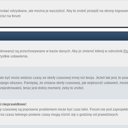
ostać odzyskane, ale można je wyczyścić. Aby to zrobić przejdź na stronę logowania
cisz na forum
jestrowany) są przechowywane w bazie danych. Aby je zmienić kliknij w odnośnik
Pro
zystkie ustawienia.
być może widzisz czasy ze strefy czasowej innej niż twoja. Jeżeli tak jest, to pow
ojego obszaru. Pamiętaj, że zmiana strefy czasowej, jak większość ustawień, mo
arejestrowałeś, teraz jest dobry moment, żeby to zrobić.
l nieprawidłowe!
trefy czasowej są poprawne problemem może być czas letni. Forum nie jest zaproj
nia czasu letniego podane czasy mogą różnić się o godzinę od prawdziwych.