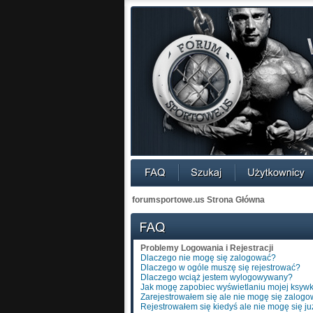
forumsportowe.us Strona Główna
Problemy Logowania i Rejestracji
Dlaczego nie mogę się zalogować?
Dlaczego w ogóle muszę się rejestrować?
Dlaczego wciąż jestem wylogowywany?
Jak mogę zapobiec wyświetlaniu mojej ksywk
Zarejestrowałem się ale nie mogę się zalogo
Rejestrowałem się kiedyś ale nie mogę się ju