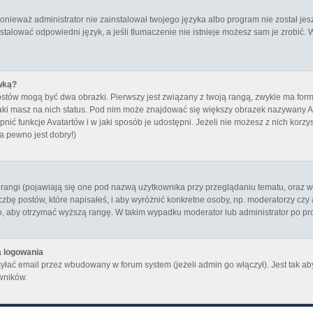
ieważ administrator nie zainstalował twojego języka albo program nie został jes
stalować odpowiedni język, a jeśli tłumaczenie nie istnieje możesz sam je zrobić. 
wką?
ostów mogą być dwa obrazki. Pierwszy jest związany z twoją rangą, zwykle ma fo
aki masz na nich status. Pod nim może znajdować się większy obrazek nazywany Ava
ić funkcje Avatartów i w jaki sposób je udostępni. Jeżeli nie możesz z nich korzyst
a pewno jest dobry!)
angi (pojawiają się one pod nazwą użytkownika przy przeglądaniu tematu, oraz w t
zbę postów, które napisałeś, i aby wyróżnić konkretne osoby, np. moderatorzy czy
to, aby otrzymać wyższą rangę. W takim wypadku moderator lub administrator po pro
a logowania
yłać email przez wbudowany w forum system (jeżeli admin go włączył). Jest tak 
wników.