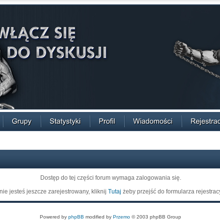
Dostęp do tej części forum wymaga zalogowania się.
 nie jesteś jeszcze zarejestrowany, kliknij
Tutaj
żeby przejść do formularza rejestrac
Powered by
phpBB
modified by
Przemo
© 2003 phpBB Group