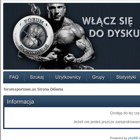
forumsportowe.us Strona Główna
Dostęp do tej cz
Jeżeli nie jesteś jeszcze zarejestrowany
Powered by
phpBB
m