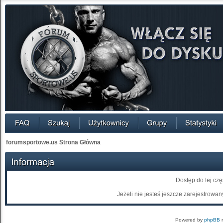
forumsportowe.us Strona Główna
Dostęp do tej cz
Jeżeli nie jesteś jeszcze zarejestrowany
Powered by
phpBB
m