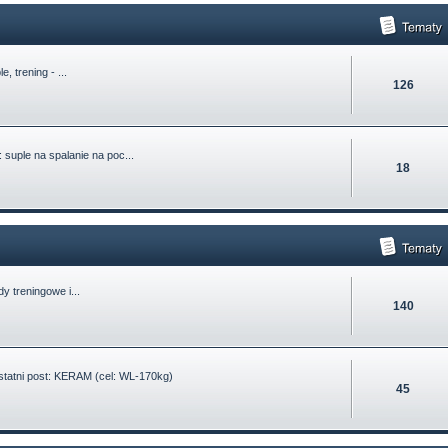
e, trening - ...
126
:
suple na spalanie na poc...
18
dy treningowe i...
140
atni post:
KERAM (cel: WL-170kg)
45