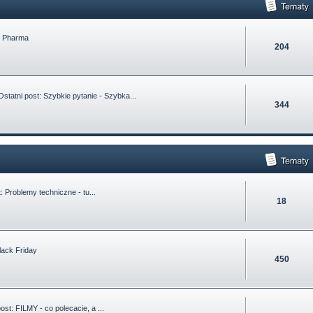
n Pharma
204
statni post:
Szybkie pytanie - Szybka...
344
t:
Problemy techniczne - tu...
18
lack Friday
450
post:
FILMY - co polecacie, a ...