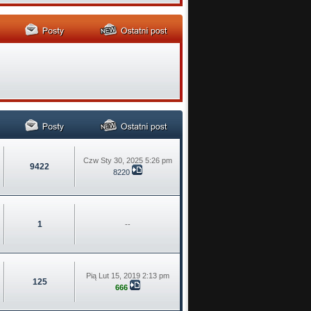
Czw Sty 30, 2025 5:26 pm
9422
8220
1
--
Pią Lut 15, 2019 2:13 pm
125
666