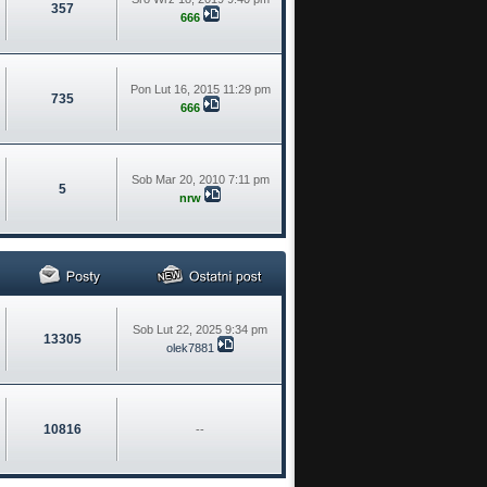
357
666
Pon Lut 16, 2015 11:29 pm
735
666
Sob Mar 20, 2010 7:11 pm
5
nrw
Sob Lut 22, 2025 9:34 pm
13305
olek7881
10816
--