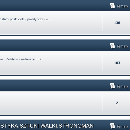
statni post:
Zioła - pojedyncze i w ...
138
ost:
Zelatyna - najtanszy LEK...
103
2