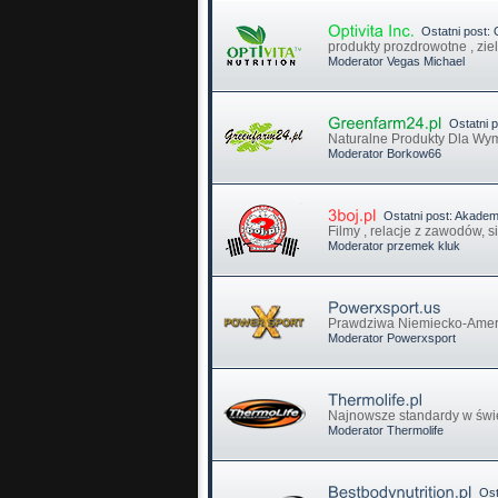
Ostatni post:
produkty prozdrowotne , ziel
Moderator
Vegas Michael
Ostatni p
Naturalne Produkty Dla Wy
Moderator
Borkow66
Ostatni post:
Akademi
Filmy , relacje z zawodów, si
Moderator
przemek kluk
Prawdziwa Niemiecko-Amer
Moderator
Powerxsport
Najnowsze standardy w świ
Moderator
Thermolife
Osta