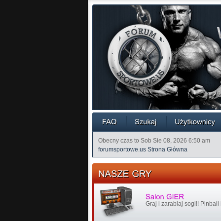
Obecny czas to Sob Sie 08, 2026 6:50 am
forumsportowe.us Strona Główna
Graj i zarabiaj sogi!! Pinball