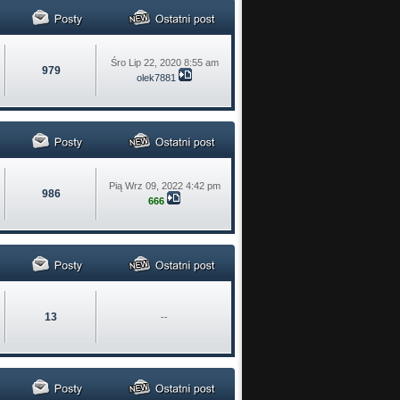
Śro Lip 22, 2020 8:55 am
979
olek7881
Pią Wrz 09, 2022 4:42 pm
986
666
13
--