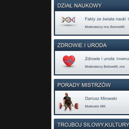
O
Moderatorzy
nrw
,
Borkow66
Ostatni p
Moderatorzy
Borkow66
,
nrw
Moderator
666