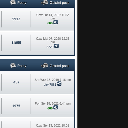
Czw Lut 14, 2019 11:52
pm
5912
666
Czw Maj 07, 2020 12:33
pm
11855
8220
Śro Wrz 18, 2019 1:16 pm
457
olek7881
Pon Sty 18, 2021 6:44 pm
1975
666
Czw Sty 13, 2022 10:01