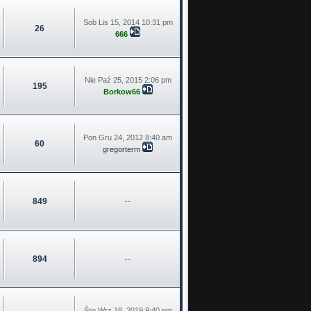
Sob Lis 15, 2014 10:31 pm
26
666
Nie Paź 25, 2015 2:06 pm
195
Borkow66
Pon Gru 24, 2012 8:40 am
60
gregorterm
849
--
894
--
Śro Wrz 18, 2019 9:40 pm