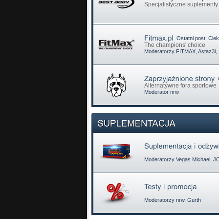
Specjalistyczne suplementy
Ostatni post:
Ciek
The champions' choice
Moderatorzy
FITMAX
,
Astaz3l
,
O
Alternatywne fora sportowe
Moderator
nrw
Moderatorzy
Vegas Michael
,
J
Moderatorzy
nrw
,
Gurth