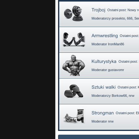
Ostatni post:
Nowy re
Moderatorzy
prosekto
,
666
,
Se
Ostatni post
Moderator
IronMan86
Ostatni post:
Moderator
gustavomr
Ostatni post:
Moderatorzy
Borkow66
,
nrw
Ostatni post:
El
Moderator
nrw