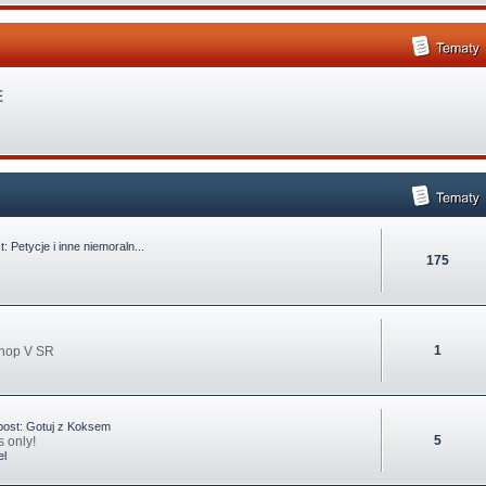
t:
Petycje i inne niemoraln...
175
1
Shop V SR
post:
Gotuj z Koksem
5
 only!
el