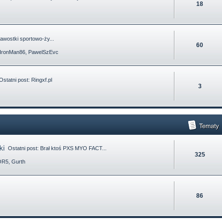
18
awostki sportowo-ży...
60
IronMan86
,
PawelSzEvc
statni post:
Ringxf.pl
3
Ostatni post:
Brał ktoś PXS MYO FACT...
325
OR5
,
Gurth
86