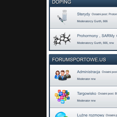
Ostatni post:
Proto
Moderatorzy
Gurth
,
666
O
Moderatorzy
Gurth
,
666
,
nrw
Ostatni pos
Moderator
nrw
Ostatni post:
B
Moderator
nrw
Ostatni 