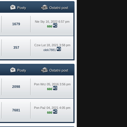
Nie Sty 16, 2022 6:57 pm
1679
666
Czw Lut 18, 2021 3:58 pm
357
olek7881
Pon Wrz 05, 2016 3:56 pm
2098
666
Pon Paź 04, 2021 4:05 pm
7681
666