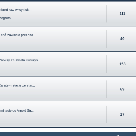
kord raw w wycisk...
111
negroth
:
cbś zawineło prezesa...
40
Newsy ze swiata Kulturys...
153
Karate - relacje ze star...
69
iminacje do Arnold Str...
27