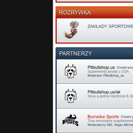
Ostatni pos
Suplementy prosto z USA
Moderator
Pitbullshop_us
Novy a jediny Hardcore E-
Ostatni 
True innovative supplements
Moderatorzy
666
,
Vegas Micha