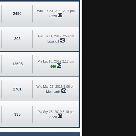
Wto Lut 23, 2021 2:07 pm
2490
8220
Nie Lis 11, 2012 7:59 pm
203
Litwin81
Pią Lut 15, 2019 2:17 pm
12695
666
Wto Mar 27, 2018 5:06 pm
1761
Mechanik
Pią Sty 25, 2019 5:18 pm
335
8220