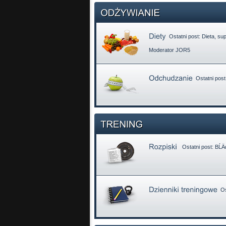
Ostatni post:
Dieta, supl
Moderator
JOR5
Ostatni post
Ostatni post:
BĹÄ
Ost