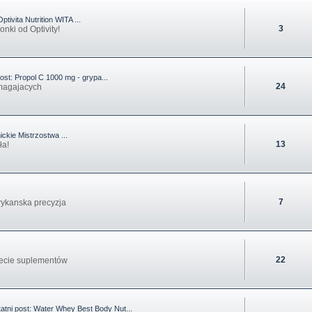
Optivita Nutrition WITA ...
3
onki od Optivity!
ost:
Propol C 1000 mg - grypa...
24
magajacych
ckie Mistrzostwa ...
13
ła!
7
ykanska precyzja
22
ecie suplementów
tni post:
Water Whey Best Body Nut...