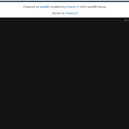
Powered by
phpBB
modified by
Przemo
© 2003 phpBB Group
theme by
chariot.pl
Str