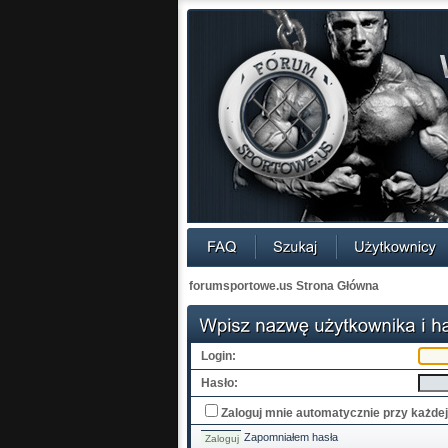
forumsportowe.us Strona Główna
Login:
Hasło:
Zaloguj mnie automatycznie przy każdej
Zapomniałem hasła