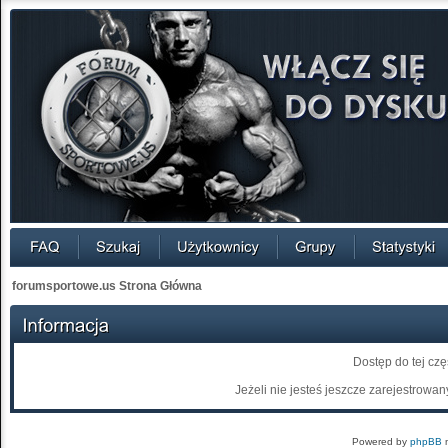
forumsportowe.us Strona Główna
Dostęp do tej cz
Jeżeli nie jesteś jeszcze zarejestrowany
Powered by
phpBB
m