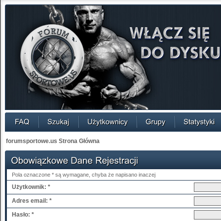
forumsportowe.us Strona Główna
Pola oznaczone * są wymagane, chyba że napisano inaczej
Użytkownik: *
Adres email: *
Hasło: *