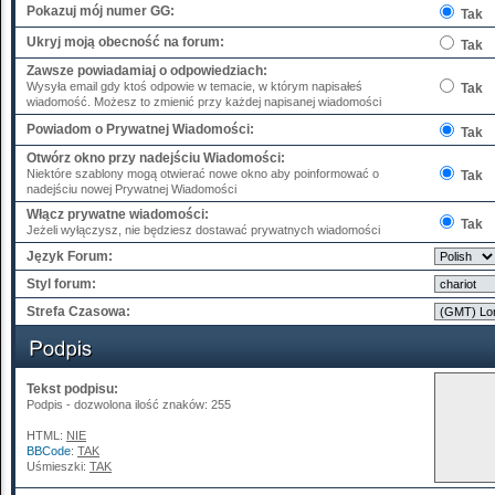
Pokazuj mój numer GG:
Tak
Ukryj moją obecność na forum:
Tak
Zawsze powiadamiaj o odpowiedziach:
Wysyła email gdy ktoś odpowie w temacie, w którym napisałeś
Tak
wiadomość. Możesz to zmienić przy każdej napisanej wiadomości
Powiadom o Prywatnej Wiadomości:
Tak
Otwórz okno przy nadejściu Wiadomości:
Niektóre szablony mogą otwierać nowe okno aby poinformować o
Tak
nadejściu nowej Prywatnej Wiadomości
Włącz prywatne wiadomości:
Tak
Jeżeli wyłączysz, nie będziesz dostawać prywatnych wiadomości
Język Forum:
Styl forum:
Strefa Czasowa:
Tekst podpisu:
Podpis - dozwolona ilość znaków: 255
HTML:
NIE
BBCode
:
TAK
Uśmieszki:
TAK