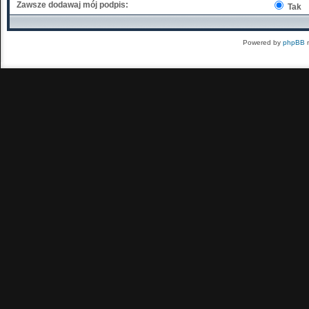
Zawsze dodawaj mój podpis:
Tak
Powered by
phpBB
m