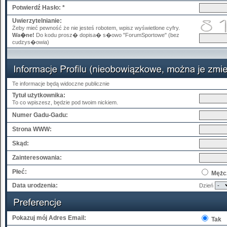
Potwierdź Hasło: *
Uwierzytelnianie:
Żeby mieć pewność że nie jesteś robotem, wpisz wyświetlone cyfry.
Wa�ne!
Do kodu prosz� dopisa� s�owo "ForumSportowe" (bez
cudzys�owia)
Te informacje będą widoczne publicznie
Tytuł użytkownika:
To co wpiszesz, będzie pod twoim nickiem.
Numer Gadu-Gadu:
Strona WWW:
Skąd:
Zainteresowania:
Płeć:
Mężc
Data urodzenia:
Dzień
Pokazuj mój Adres Email:
Tak