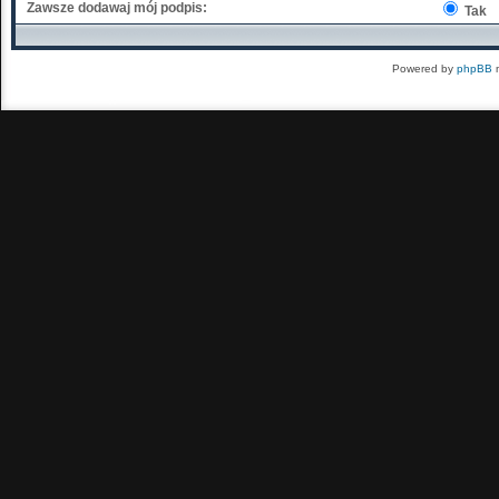
Zawsze dodawaj mój podpis:
Tak
Powered by
phpBB
m