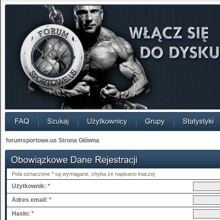
forumsportowe.us Strona Główna
Pola oznaczone * są wymagane, chyba że napisano inaczej
Użytkownik: *
Adres email: *
Hasło: *