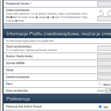
Potwierdź Hasło: *
Uwierzytelnianie:
Żeby mieć pewność że nie jesteś robotem, wpisz wyświetlone cyfry.
Wa�ne!
Do kodu prosz� dopisa� s�owo "ForumSportowe" (bez
cudzys�owia)
Te informacje będą widoczne publicznie
Tytuł użytkownika:
To co wpiszesz, będzie pod twoim nickiem.
Numer Gadu-Gadu:
Strona WWW:
Skąd:
Zainteresowania:
Płeć:
Mężc
Data urodzenia:
Dzień
Pokazuj mój Adres Email:
Tak