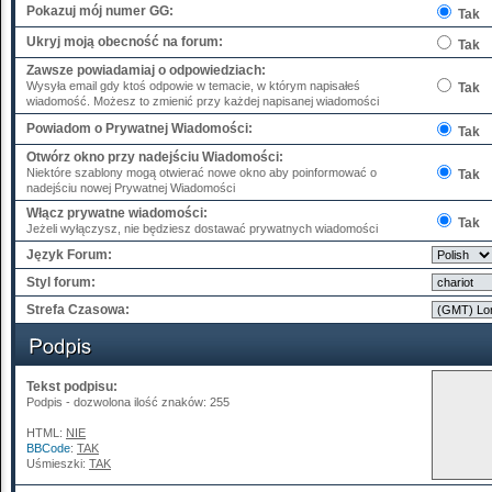
Pokazuj mój numer GG:
Tak
Ukryj moją obecność na forum:
Tak
Zawsze powiadamiaj o odpowiedziach:
Wysyła email gdy ktoś odpowie w temacie, w którym napisałeś
Tak
wiadomość. Możesz to zmienić przy każdej napisanej wiadomości
Powiadom o Prywatnej Wiadomości:
Tak
Otwórz okno przy nadejściu Wiadomości:
Niektóre szablony mogą otwierać nowe okno aby poinformować o
Tak
nadejściu nowej Prywatnej Wiadomości
Włącz prywatne wiadomości:
Tak
Jeżeli wyłączysz, nie będziesz dostawać prywatnych wiadomości
Język Forum:
Styl forum:
Strefa Czasowa:
Tekst podpisu:
Podpis - dozwolona ilość znaków: 255
HTML:
NIE
BBCode
:
TAK
Uśmieszki:
TAK