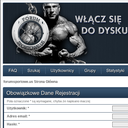
forumsportowe.us Strona Główna
Pola oznaczone * są wymagane, chyba że napisano inaczej
Użytkownik: *
Adres email: *
Hasło: *