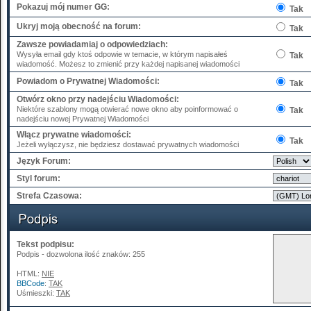
Pokazuj mój numer GG:
Tak
Ukryj moją obecność na forum:
Tak
Zawsze powiadamiaj o odpowiedziach:
Wysyła email gdy ktoś odpowie w temacie, w którym napisałeś
Tak
wiadomość. Możesz to zmienić przy każdej napisanej wiadomości
Powiadom o Prywatnej Wiadomości:
Tak
Otwórz okno przy nadejściu Wiadomości:
Niektóre szablony mogą otwierać nowe okno aby poinformować o
Tak
nadejściu nowej Prywatnej Wiadomości
Włącz prywatne wiadomości:
Tak
Jeżeli wyłączysz, nie będziesz dostawać prywatnych wiadomości
Język Forum:
Styl forum:
Strefa Czasowa:
Tekst podpisu:
Podpis - dozwolona ilość znaków: 255
HTML:
NIE
BBCode
:
TAK
Uśmieszki:
TAK