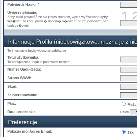
Potwierdź Hasło: *
Uwierzytelnianie:
Żeby mieć pewność że nie jesteś robotem, wpisz wyświetlone cyfry.
Wa�ne!
Do kodu prosz� dopisa� s�owo "ForumSportowe" (bez
cudzys�owia)
Te informacje będą widoczne publicznie
Tytuł użytkownika:
To co wpiszesz, będzie pod twoim nickiem.
Numer Gadu-Gadu:
Strona WWW:
Skąd:
Zainteresowania:
Płeć:
Mężc
Data urodzenia:
Dzień
Pokazuj mój Adres Email:
Tak