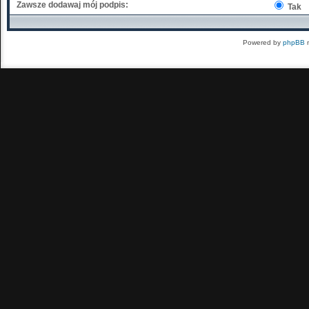
Zawsze dodawaj mój podpis:
Tak
Powered by
phpBB
m