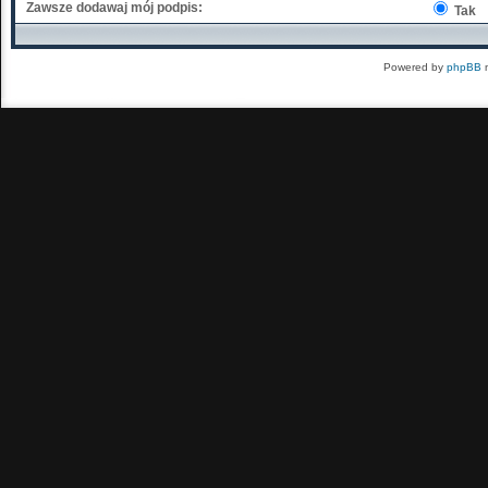
Zawsze dodawaj mój podpis:
Tak
Powered by
phpBB
m