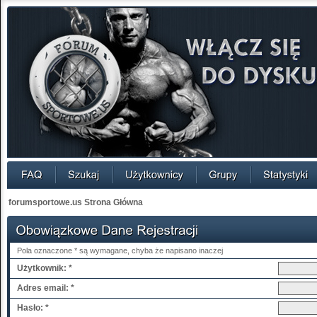
forumsportowe.us Strona Główna
Pola oznaczone * są wymagane, chyba że napisano inaczej
Użytkownik: *
Adres email: *
Hasło: *