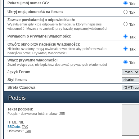
Pokazuj mój numer GG:
Tak
Ukryj moją obecność na forum:
Tak
Zawsze powiadamiaj o odpowiedziach:
Wysyła email gdy ktoś odpowie w temacie, w którym napisałeś
Tak
wiadomość. Możesz to zmienić przy każdej napisanej wiadomości
Powiadom o Prywatnej Wiadomości:
Tak
Otwórz okno przy nadejściu Wiadomości:
Niektóre szablony mogą otwierać nowe okno aby poinformować o
Tak
nadejściu nowej Prywatnej Wiadomości
Włącz prywatne wiadomości:
Tak
Jeżeli wyłączysz, nie będziesz dostawać prywatnych wiadomości
Język Forum:
Styl forum:
Strefa Czasowa:
Tekst podpisu:
Podpis - dozwolona ilość znaków: 255
HTML:
NIE
BBCode
:
TAK
Uśmieszki:
TAK