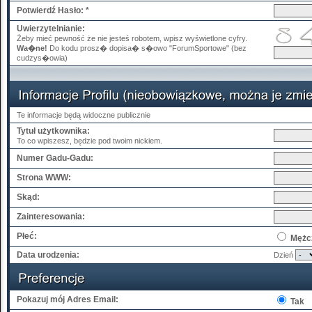
Potwierdź Hasło: *
Uwierzytelnianie:
Żeby mieć pewność że nie jesteś robotem, wpisz wyświetlone cyfry.
Wa�ne!
Do kodu prosz� dopisa� s�owo "ForumSportowe" (bez
cudzys�owia)
Te informacje będą widoczne publicznie
Tytuł użytkownika:
To co wpiszesz, będzie pod twoim nickiem.
Numer Gadu-Gadu:
Strona WWW:
Skąd:
Zainteresowania:
Płeć:
Mężc
Data urodzenia:
Dzień
Pokazuj mój Adres Email:
Tak