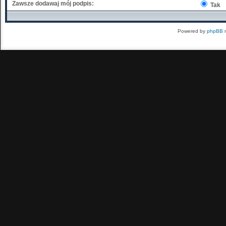
Zawsze dodawaj mój podpis:
Tak
Powered by
phpBB
m