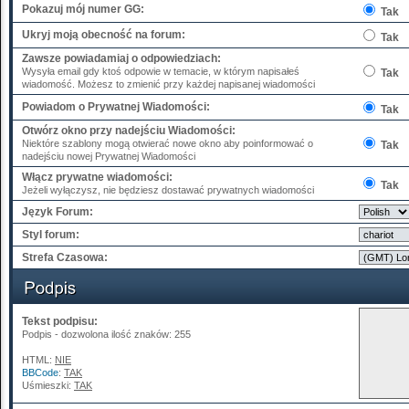
Pokazuj mój numer GG:
Tak
Ukryj moją obecność na forum:
Tak
Zawsze powiadamiaj o odpowiedziach:
Wysyła email gdy ktoś odpowie w temacie, w którym napisałeś
Tak
wiadomość. Możesz to zmienić przy każdej napisanej wiadomości
Powiadom o Prywatnej Wiadomości:
Tak
Otwórz okno przy nadejściu Wiadomości:
Niektóre szablony mogą otwierać nowe okno aby poinformować o
Tak
nadejściu nowej Prywatnej Wiadomości
Włącz prywatne wiadomości:
Tak
Jeżeli wyłączysz, nie będziesz dostawać prywatnych wiadomości
Język Forum:
Styl forum:
Strefa Czasowa:
Tekst podpisu:
Podpis - dozwolona ilość znaków: 255
HTML:
NIE
BBCode
:
TAK
Uśmieszki:
TAK