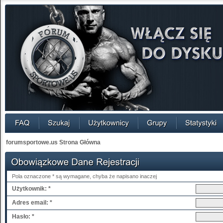
forumsportowe.us Strona Główna
Pola oznaczone * są wymagane, chyba że napisano inaczej
Użytkownik: *
Adres email: *
Hasło: *