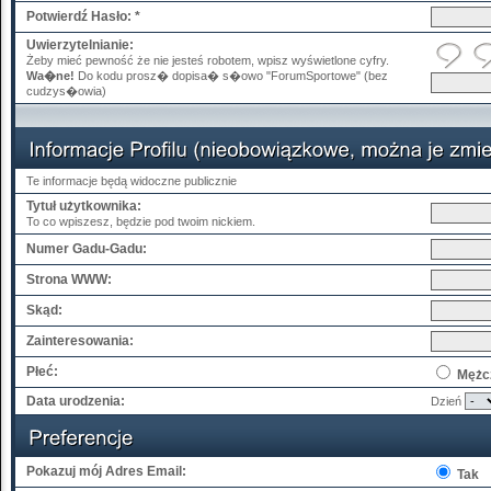
Potwierdź Hasło: *
Uwierzytelnianie:
Żeby mieć pewność że nie jesteś robotem, wpisz wyświetlone cyfry.
Wa�ne!
Do kodu prosz� dopisa� s�owo "ForumSportowe" (bez
cudzys�owia)
Te informacje będą widoczne publicznie
Tytuł użytkownika:
To co wpiszesz, będzie pod twoim nickiem.
Numer Gadu-Gadu:
Strona WWW:
Skąd:
Zainteresowania:
Płeć:
Mężc
Data urodzenia:
Dzień
Pokazuj mój Adres Email:
Tak