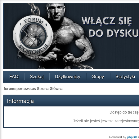
forumsportowe.us Strona Główna
Dostęp do tej cz
Jeżeli nie jesteś jeszcze zarejestrowany
Powered by
phpBB
m