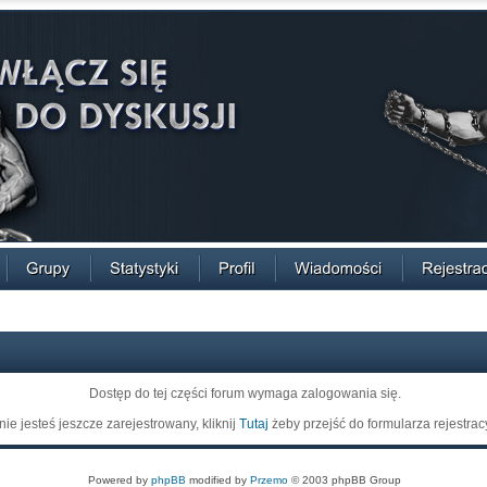
Dostęp do tej części forum wymaga zalogowania się.
 nie jesteś jeszcze zarejestrowany, kliknij
Tutaj
żeby przejść do formularza rejestrac
Powered by
phpBB
modified by
Przemo
© 2003 phpBB Group