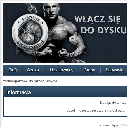
forumsportowe.us Strona Główna
Dostęp do tej cz
Jeżeli nie jesteś jeszcze zarejestrowany
Powered by
phpBB
m