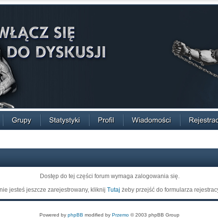
Dostęp do tej części forum wymaga zalogowania się.
 nie jesteś jeszcze zarejestrowany, kliknij
Tutaj
żeby przejść do formularza rejestrac
Powered by
phpBB
modified by
Przemo
© 2003 phpBB Group