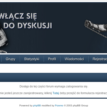
Dostęp do tej części forum wymaga zalogowania się.
 nie jesteś jeszcze zarejestrowany, kliknij
Tutaj
żeby przejść do formularza rejestrac
Powered by
phpBB
modified by
Przemo
© 2003 phpBB Group