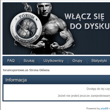
forumsportowe.us Strona Główna
Dostęp do tej cz
Jeżeli nie jesteś jeszcze zarejestrowany
Powered by
phpBB
m