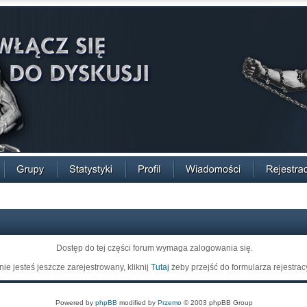
Dostęp do tej części forum wymaga zalogowania się.
 nie jesteś jeszcze zarejestrowany, kliknij
Tutaj
żeby przejść do formularza rejestrac
Powered by
phpBB
modified by
Przemo
© 2003 phpBB Group