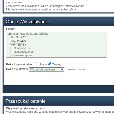
ciąg znaków.
Żeby wyszukać wyrażenie, wpisz je pomiędzy
"
cudzysłowami
"
Nie będą znalezione znaki specjalne, za wyjątkiem:
@ . - _
Forum:
Pokaż wyniki jako:
Posty
Tematy
Pokaż pierwsze
znaków z postu
Wyświetl posty z ostatnich:
Wyświetla posty napisane w ciągu ostatniego wybranego czasu. Można wybrać metodę 