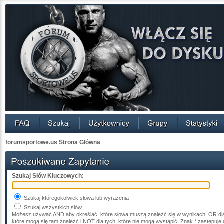
forumsportowe.us Strona Główna
Szukaj Słów Kluczowych:
Szukaj któregokolwiek słowa lub wyrażenia
Szukaj wszystkich słów
Możesz używać
AND
aby określać, które słowa muszą znaleźć się w wynikach,
OR
dl
które mogą się tam znaleźć i
NOT
dla tych, które nie mogą wystąpić. Znak * zastępuje