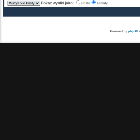
Pokaż wyniki jako:
Posty
Tematy
Powered by
phpBB
m