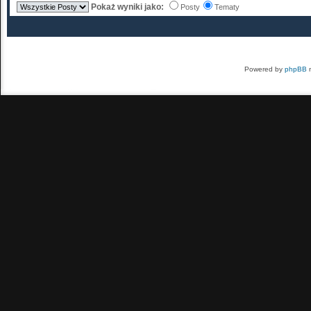
Pokaż wyniki jako:
Posty
Tematy
Powered by
phpBB
m