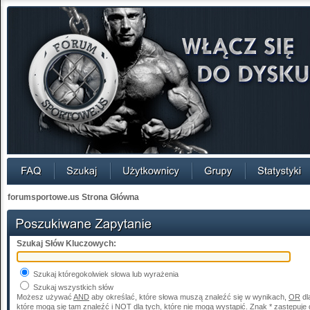
forumsportowe.us Strona Główna
Szukaj Słów Kluczowych:
Szukaj któregokolwiek słowa lub wyrażenia
Szukaj wszystkich słów
Możesz używać
AND
aby określać, które słowa muszą znaleźć się w wynikach,
OR
dl
które mogą się tam znaleźć i
NOT
dla tych, które nie mogą wystąpić. Znak * zastępuje