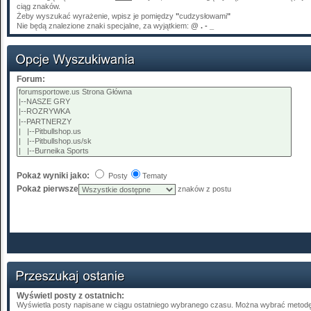
ciąg znaków.
Żeby wyszukać wyrażenie, wpisz je pomiędzy
"
cudzysłowami
"
Nie będą znalezione znaki specjalne, za wyjątkiem:
@ . - _
Forum:
Pokaż wyniki jako:
Posty
Tematy
Pokaż pierwsze
znaków z postu
Wyświetl posty z ostatnich:
Wyświetla posty napisane w ciągu ostatniego wybranego czasu. Można wybrać metodę 