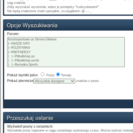
ciąg znaków.
Żeby wyszukać wyrażenie, wpisz je pomiędzy
"
cudzysłowami
"
Nie będą znalezione znaki specjalne, za wyjątkiem:
@ . - _
Forum:
Pokaż wyniki jako:
Posty
Tematy
Pokaż pierwsze
znaków z postu
Wyświetl posty z ostatnich:
Wyświetla posty napisane w ciągu ostatniego wybranego czasu. Można wybrać metodę 