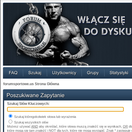
forumsportowe.us Strona Główna
Szukaj Słów Kluczowych:
Szukaj któregokolwiek słowa lub wyrażenia
Szukaj wszystkich słów
Możesz używać
AND
aby określać, które słowa muszą znaleźć się w wynikach,
OR
dl
które mogą się tam znaleźć i
NOT
dla tych, które nie mogą wystąpić. Znak * zastępuje