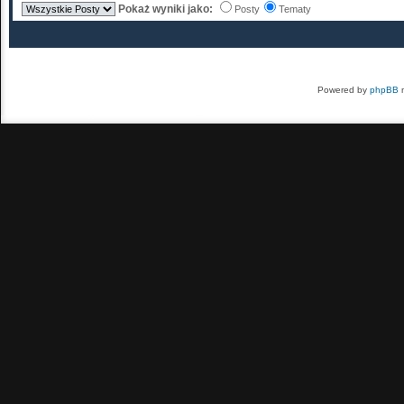
Pokaż wyniki jako:
Posty
Tematy
Powered by
phpBB
m