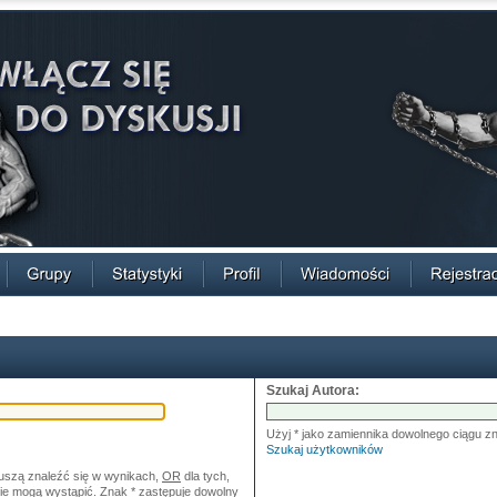
Szukaj Autora:
Użyj * jako zamiennika dowolnego ciągu 
Szukaj użytkowników
uszą znaleźć się w wynikach,
OR
dla tych,
nie mogą wystąpić. Znak * zastępuje dowolny