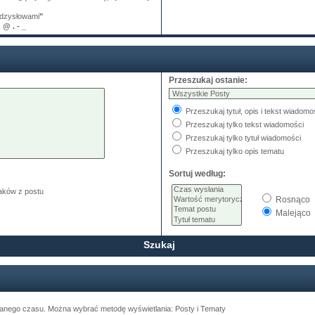
dzysłowami
"
:
@ . - _
Przeszukaj ostanie:
Przeszukaj tytuł, opis i tekst wiadomo
Przeszukaj tylko tekst wiadomości
Przeszukaj tylko tytuł wiadomości
Przeszukaj tylko opis tematu
Sortuj według:
ków z postu
Rosnąco
Malejąco
ranego czasu. Można wybrać metodę wyświetlania: Posty i Tematy