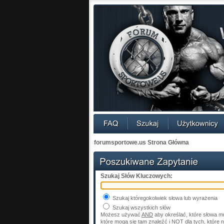
forumsportowe.us Strona Główna
Szukaj Słów Kluczowych:
Szukaj któregokolwiek słowa lub wyrażenia
Szukaj wszystkich słów
Możesz używać
AND
aby określać, które słowa m
które mogą się tam znaleźć i
NOT
dla tych, które 