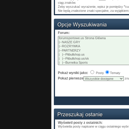
ciąg znaków.
Żeby wyszukać wyrażenie, wpisz je pomiędzy
"
cu
Nie będą znalezione znaki specjalne, za wyjątkiem
Forum:
Pokaż wyniki jako:
Posty
Tematy
Pokaż pierwsze
zna
Wyświetl posty z ostatnich:
Wyświetla posty napisane w ciągu ostatniego wyb