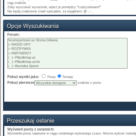
ciąg znaków.
Żeby wyszukać wyrażenie, wpisz je pomiędzy
"
cudzysłowami
"
Nie będą znalezione znaki specjalne, za wyjątkiem:
@ . - _
Forum:
Pokaż wyniki jako:
Posty
Tematy
Pokaż pierwsze
znaków z postu
Wyświetl posty z ostatnich:
Wyświetla posty napisane w ciągu ostatniego wybranego czasu. Można wybrać metodę 