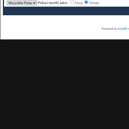
Pokaż wyniki jako:
Posty
Tematy
Powered by
phpBB
m