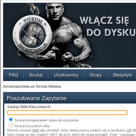
forumsportowe.us Strona Główna
Szukaj Słów Kluczowych:
Szukaj któregokolwiek słowa lub wyrażenia
Szukaj wszystkich słów
Możesz używać
AND
aby określać, które słowa muszą znaleźć się w wynikach,
OR
dl
które mogą się tam znaleźć i
NOT
dla tych, które nie mogą wystąpić. Znak * zastępuje