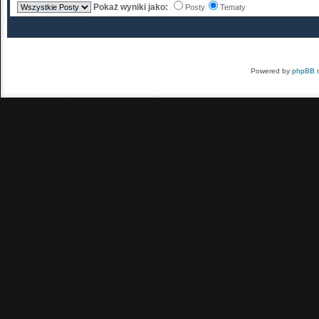
Pokaż wyniki jako:
Posty
Tematy
Powered by
phpBB
m