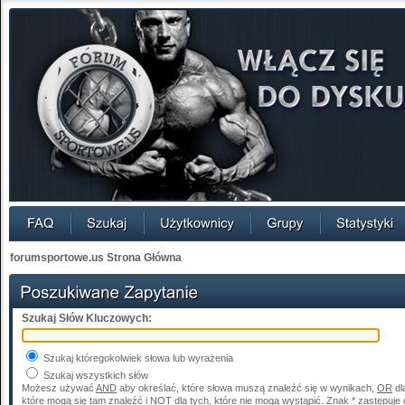
forumsportowe.us Strona Główna
Szukaj Słów Kluczowych:
Szukaj któregokolwiek słowa lub wyrażenia
Szukaj wszystkich słów
Możesz używać
AND
aby określać, które słowa muszą znaleźć się w wynikach,
OR
dl
które mogą się tam znaleźć i
NOT
dla tych, które nie mogą wystąpić. Znak * zastępuje