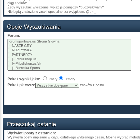
ciąg znaków.
Żeby wyszukać wyrażenie, wpisz je pomiędzy
"
cudzysłowami
"
Nie będą znalezione znaki specjalne, za wyjątkiem:
@ . - _
Forum:
Pokaż wyniki jako:
Posty
Tematy
Pokaż pierwsze
znaków z postu
Wyświetl posty z ostatnich:
Wyświetla posty napisane w ciągu ostatniego wybranego czasu. Można wybrać metodę 