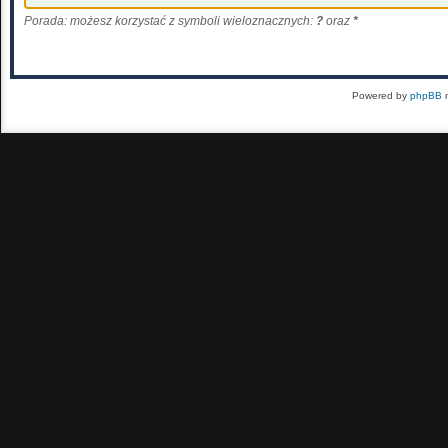
Porada: możesz korzystać z symboli wieloznacznych:
?
oraz
*
Powered by
phpBB
m