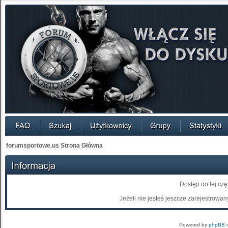
forumsportowe.us Strona Główna
Dostęp do tej cz
Jeżeli nie jesteś jeszcze zarejestrowany
Powered by
phpBB
m