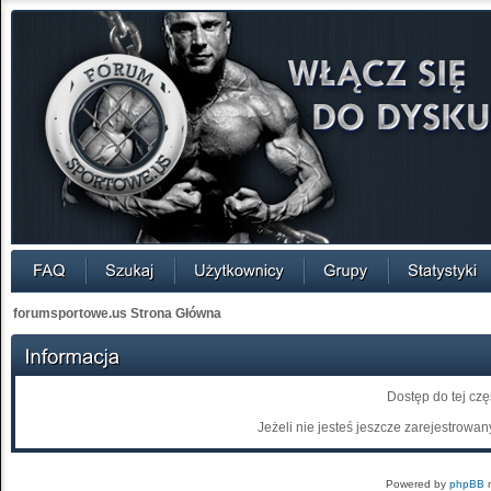
forumsportowe.us Strona Główna
Dostęp do tej cz
Jeżeli nie jesteś jeszcze zarejestrowany
Powered by
phpBB
m