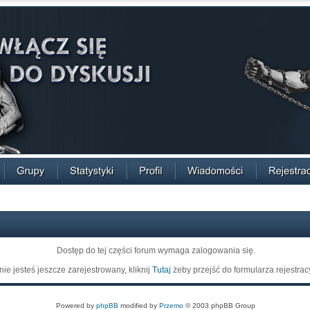
Dostęp do tej części forum wymaga zalogowania się.
 nie jesteś jeszcze zarejestrowany, kliknij
Tutaj
żeby przejść do formularza rejestrac
Powered by
phpBB
modified by
Przemo
© 2003 phpBB Group