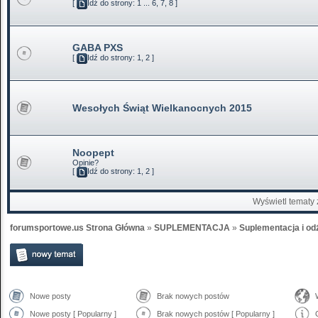
[
Idź do strony:
1
...
6
,
7
,
8
]
GABA PXS
[
Idź do strony:
1
,
2
]
Wesołych Świąt Wielkanocnych 2015
Noopept
Opinie?
[
Idź do strony:
1
,
2
]
Wyświetl tematy 
forumsportowe.us Strona Główna
»
SUPLEMENTACJA
»
Suplementacja i od
Nowe posty
Brak nowych postów
Nowe posty [ Popularny ]
Brak nowych postów [ Popularny ]