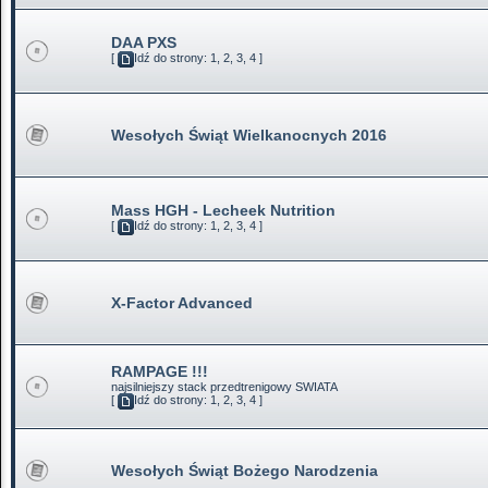
DAA PXS
[
Idź do strony:
1
,
2
,
3
,
4
]
Wesołych Świąt Wielkanocnych 2016
Mass HGH - Lecheek Nutrition
[
Idź do strony:
1
,
2
,
3
,
4
]
X-Factor Advanced
RAMPAGE !!!
najsilniejszy stack przedtrenigowy SWIATA
[
Idź do strony:
1
,
2
,
3
,
4
]
Wesołych Świąt Bożego Narodzenia