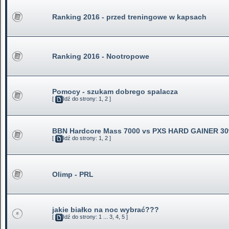
Ranking 2016 - przed treningowe w kapsach
Ranking 2016 - Nootropowe
Pomocy - szukam dobrego spalacza
[
Idź do strony:
1
,
2
]
BBN Hardcore Mass 7000 vs PXS HARD GAINER 3
[
Idź do strony:
1
,
2
]
Olimp - PRL
jakie białko na noc wybrać???
[
Idź do strony:
1
...
3
,
4
,
5
]