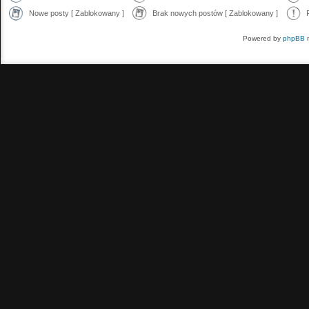
Nowe posty [ Zablokowany ]
Brak nowych postów [ Zablokowany ]
Powered by
phpBB
m