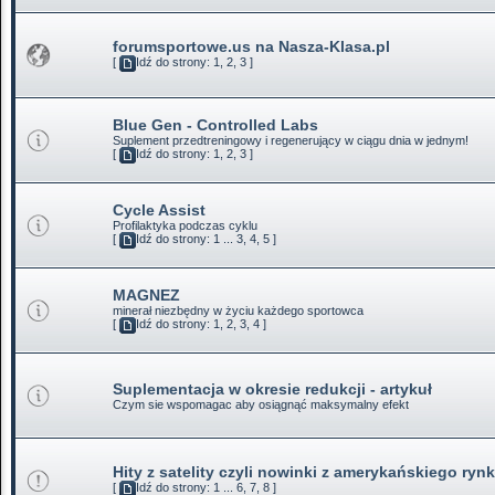
forumsportowe.us na Nasza-Klasa.pl
[
Idź do strony:
1
,
2
,
3
]
Blue Gen - Controlled Labs
Suplement przedtreningowy i regenerujący w ciągu dnia w jednym!
[
Idź do strony:
1
,
2
,
3
]
Cycle Assist
Profilaktyka podczas cyklu
[
Idź do strony:
1
...
3
,
4
,
5
]
MAGNEZ
minerał niezbędny w życiu każdego sportowca
[
Idź do strony:
1
,
2
,
3
,
4
]
Suplementacja w okresie redukcji - artykuł
Czym sie wspomagac aby osiągnąć maksymalny efekt
Hity z satelity czyli nowinki z amerykańskiego ryn
[
Idź do strony:
1
...
6
,
7
,
8
]