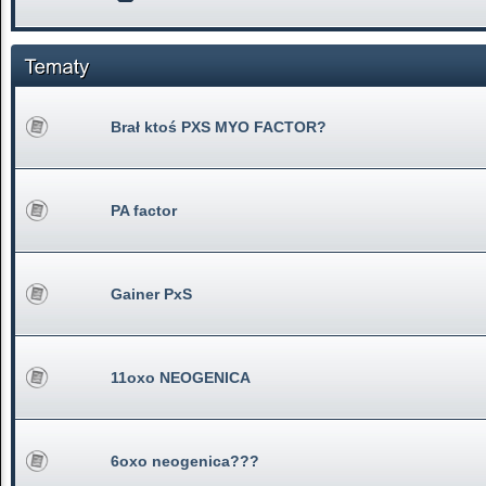
Brał ktoś PXS MYO FACTOR?
PA factor
Gainer PxS
11oxo NEOGENICA
6oxo neogenica???