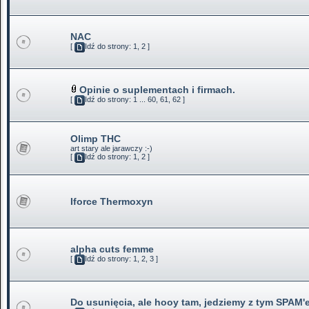
NAC
[
Idź do strony:
1
,
2
]
Opinie o suplementach i firmach.
[
Idź do strony:
1
...
60
,
61
,
62
]
Olimp THC
art stary ale jarawczy :-)
[
Idź do strony:
1
,
2
]
Iforce Thermoxyn
alpha cuts femme
[
Idź do strony:
1
,
2
,
3
]
Do usunięcia, ale hooy tam, jedziemy z tym SPAM'