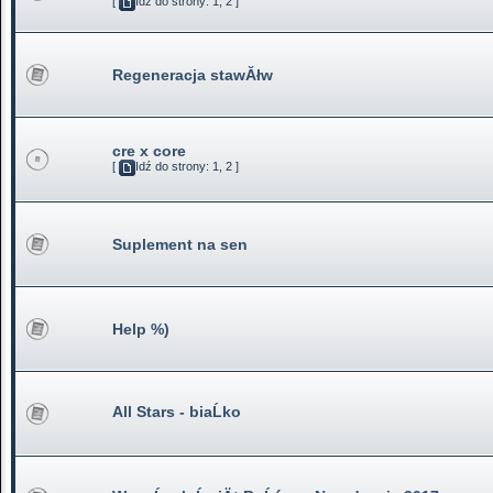
[
Idź do strony:
1
,
2
]
Regeneracja stawĂłw
cre x core
[
Idź do strony:
1
,
2
]
Suplement na sen
Help %)
All Stars - biaĹko