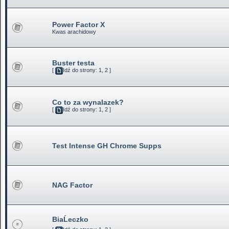
Power Factor X
Kwas arachidowy
Buster testa
[
Idź do strony:
1
,
2
]
Co to za wynalazek?
[
Idź do strony:
1
,
2
]
Test Intense GH Chrome Supps
NAG Factor
BiaĹeczko