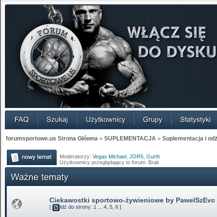
forumsportowe.us Strona Główna
»
SUPLEMENTACJA
»
Suplementacja i od
Moderatorzy:
Vegas Michael
,
JOR5
,
Gurth
Użytkownicy przeglądający to forum: Brak
Ciekawostki sportowo-żywieniowe by PawelSzEvc
[
Idź do strony:
1
...
4
,
5
,
6
]