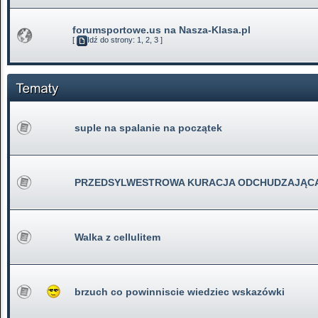
forumsportowe.us na Nasza-Klasa.pl
[
Idź do strony:
1
,
2
,
3
]
suple na spalanie na początek
PRZEDSYLWESTROWA KURACJA ODCHUDZAJĄC
Walka z cellulitem
brzuch co powinniscie wiedziec wskazówki