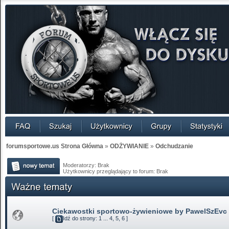
forumsportowe.us Strona Główna
»
ODŻYWIANIE
»
Odchudzanie
Moderatorzy: Brak
Użytkownicy przeglądający to forum: Brak
Ciekawostki sportowo-żywieniowe by PawelSzEvc
[
Idź do strony:
1
...
4
,
5
,
6
]