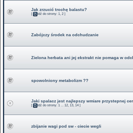
Jak zrzucić trochę balastu?
[
Idź do strony:
1
,
2
]
Zabójczy środek na odchudzanie
Zielona herbata ani jej ekstrakt nie pomaga w od
spowolniony metabolizm ??
Jaki spalacz jest najlepszy wmiare przystepnej ce
[
Idź do strony:
1
...
12
,
13
,
14
]
zbijanie wagi pod sw - ciecie wegli