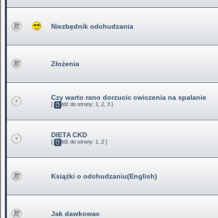
Niezbędnik odchudzania
Złożenia
Czy warto rano dorzucic cwiczenia na spalanie
[
Idź do strony:
1
,
2
,
3
]
DIETA CKD
[
Idź do strony:
1
,
2
]
Książki o odchudzaniu(English)
Jak dawkowac