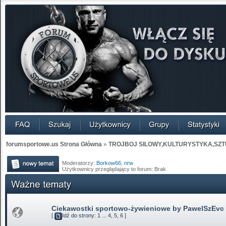
forumsportowe.us Strona Główna
»
TROJBOJ SILOWY,KULTURYSTYKA,SZT
Moderatorzy:
Borkow66
,
nrw
Użytkownicy przeglądający to forum: Brak
Ciekawostki sportowo-żywieniowe by PawelSzEvc
[
Idź do strony:
1
...
4
,
5
,
6
]