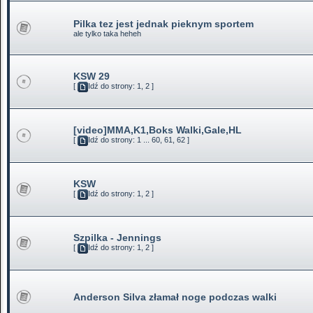
Pilka tez jest jednak pieknym sportem
ale tylko taka heheh
KSW 29
[
Idź do strony:
1
,
2
]
[video]MMA,K1,Boks Walki,Gale,HL
[
Idź do strony:
1
...
60
,
61
,
62
]
KSW
[
Idź do strony:
1
,
2
]
Szpilka - Jennings
[
Idź do strony:
1
,
2
]
Anderson Silva złamał noge podczas walki