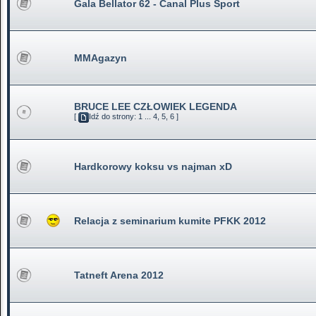
Gala Bellator 62 - Canal Plus Sport
MMAgazyn
BRUCE LEE CZŁOWIEK LEGENDA
[
Idź do strony:
1
...
4
,
5
,
6
]
Hardkorowy koksu vs najman xD
Relacja z seminarium kumite PFKK 2012
Tatneft Arena 2012