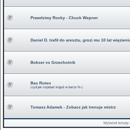
Prawdziwy Rocky - Chuck Wepner
Daniel D. trafił do aresztu, grozi mu 10 lat więzieni
Bokser vs Grzechotnik
Bas Ruten
czyli jak rozjebać kogoś w barze %-)
Tomasz Adamek - Zobacz jak trenuje mistrz
Wyświetl tematy 