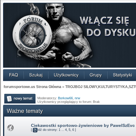
forumsportowe.us Strona Główna
»
TROJBOJ SILOWY,KULTURYSTYKA,SZT
Moderatorzy:
Borkow66
,
nrw
Użytkownicy przeglądający to forum: Brak
Ciekawostki sportowo-żywieniowe by PawelSzEvc
[
Idź do strony:
1
...
4
,
5
,
6
]