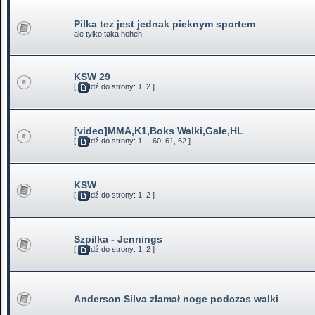
Pilka tez jest jednak pieknym sportem
ale tylko taka heheh
KSW 29
[
Idź do strony:
1
,
2
]
[video]MMA,K1,Boks Walki,Gale,HL
[
Idź do strony:
1
...
60
,
61
,
62
]
KSW
[
Idź do strony:
1
,
2
]
Szpilka - Jennings
[
Idź do strony:
1
,
2
]
Anderson Silva złamał noge podczas walki