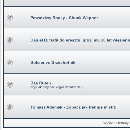
Prawdziwy Rocky - Chuck Wepner
Daniel D. trafił do aresztu, grozi mu 10 lat więzieni
Bokser vs Grzechotnik
Bas Ruten
czyli jak rozjebać kogoś w barze %-)
Tomasz Adamek - Zobacz jak trenuje mistrz
Wyświetl tematy 