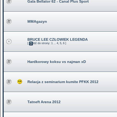
Gala Bellator 62 - Canal Plus Sport
MMAgazyn
BRUCE LEE CZŁOWIEK LEGENDA
[
Idź do strony:
1
...
4
,
5
,
6
]
Hardkorowy koksu vs najman xD
Relacja z seminarium kumite PFKK 2012
Tatneft Arena 2012