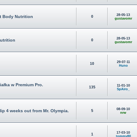
28-05-13
 Body Nutrition
0
gustavomr
28-05-13
trition
0
gustavomr
29-07-11
10
Huno
iałka w Premium Pro.
11-01-10
135
SpAiro_
08-09-10
ip 4 weeks out from Mr. Olympia.
5
nrw
17-03-10
1
tommy80