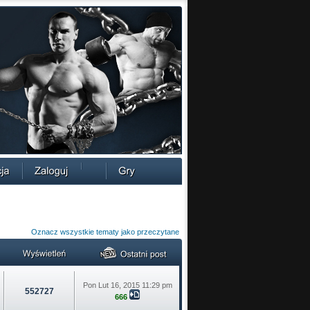
Oznacz wszystkie tematy jako przeczytane
Pon Lut 16, 2015 11:29 pm
552727
666