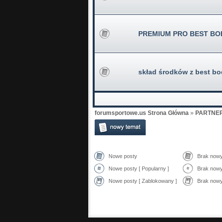
PREMIUM PRO BEST BO
skład środków z best b
forumsportowe.us Strona Główna
»
PARTNE
Nowe posty
Brak now
Nowe posty [ Popularny ]
Brak nowy
Nowe posty [ Zablokowany ]
Brak nowy