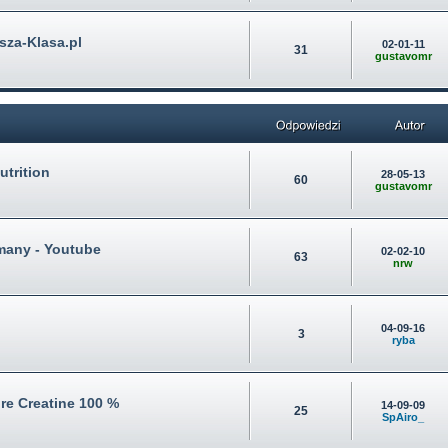
sza-Klasa.pl
02-01-11
31
gustavomr
trition
28-05-13
60
gustavomr
many - Youtube
02-02-10
63
nrw
04-09-16
3
ryba
re Creatine 100 %
14-09-09
25
SpAiro_