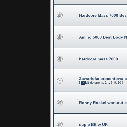
Hardcore Mass 7000 Best
Amino 5000 Best Body Nu
hardcore mass 7000
Zawartość procentowa b
[
Idź do strony:
1
...
8
,
9
,
10
]
Ronny Rockel workout cl
suple BB w UK