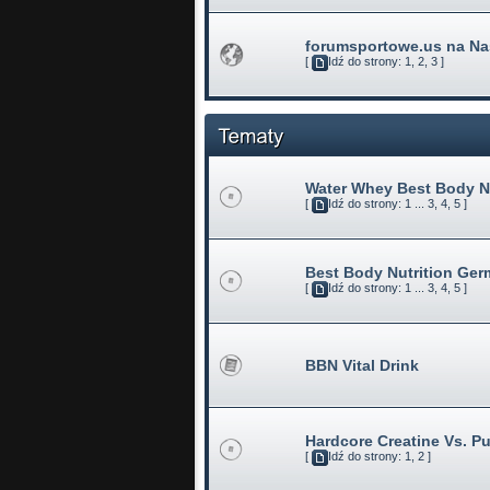
forumsportowe.us na Na
[
Idź do strony:
1
,
2
,
3
]
Water Whey Best Body Nu
[
Idź do strony:
1
...
3
,
4
,
5
]
Best Body Nutrition Ger
[
Idź do strony:
1
...
3
,
4
,
5
]
BBN Vital Drink
Hardcore Creatine Vs. Pu
[
Idź do strony:
1
,
2
]