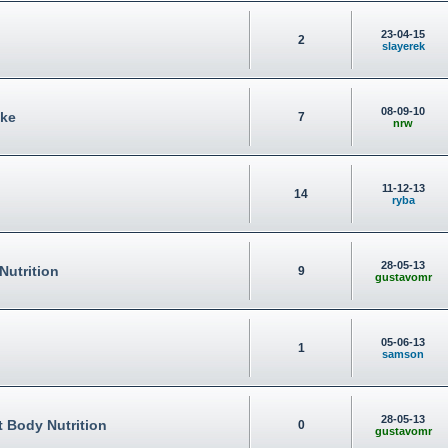
23-04-15
2
slayerek
08-09-10
ake
7
nrw
11-12-13
14
ryba
28-05-13
Nutrition
9
gustavomr
05-06-13
1
samson
28-05-13
t Body Nutrition
0
gustavomr