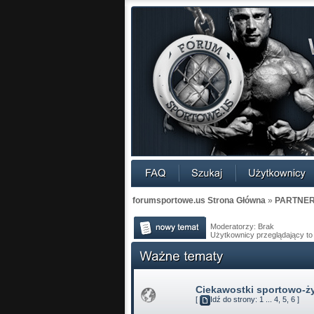
forumsportowe.us Strona Główna
»
PARTNE
Moderatorzy: Brak
Użytkownicy przeglądający to
Ciekawostki sportowo-ż
[
Idź do strony:
1
...
4
,
5
,
6
]