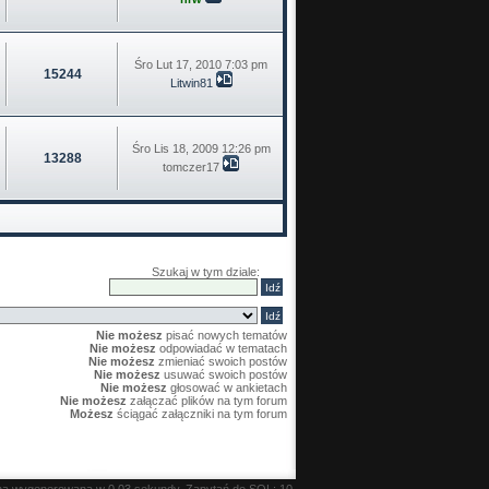
Śro Lut 17, 2010 7:03 pm
15244
Litwin81
Śro Lis 18, 2009 12:26 pm
13288
tomczer17
Szukaj w tym dziale:
Nie możesz
pisać nowych tematów
Nie możesz
odpowiadać w tematach
Nie możesz
zmieniać swoich postów
Nie możesz
usuwać swoich postów
Nie możesz
głosować w ankietach
Nie możesz
załączać plików na tym forum
Możesz
ściągać załączniki na tym forum