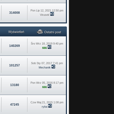
Pon Lip 12, 2021 12:50 pm
314008
Virusek
Śro Wrz 18, 2019 9:40 pm
140269
666
Sob Sty 07, 2017 7:41 pm
101257
Mechanik
Pon Wrz 05, 2016 8:17 pm
13180
666
Czw Maj 21, 2015 1:08 pm
47245
ryba