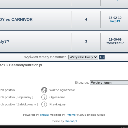
17-02-10
DY vs CARNIVOR
4
kwp19
12-09-09
ody??
3
tomczer17
Wyświetl tematy z ostatnich:
RZY
»
Bestbodynutrition.pl
Skocz do:
ych postów
Ważne ogłoszenie
ch postów [ Popularny ]
Ogłoszenie
ch postów [ Zablokowany ]
Przyklejony
Powered by
phpBB
modified by
Przemo
© 2003 phpBB Group
theme by
chariot.pl