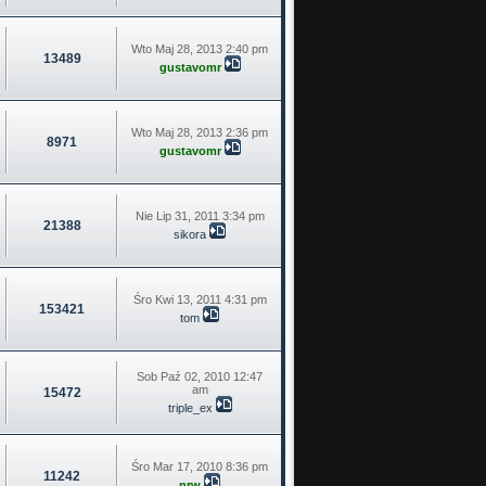
Wto Maj 28, 2013 2:40 pm
13489
gustavomr
Wto Maj 28, 2013 2:36 pm
8971
gustavomr
Nie Lip 31, 2011 3:34 pm
21388
sikora
Śro Kwi 13, 2011 4:31 pm
153421
tom
Sob Paź 02, 2010 12:47
am
15472
triple_ex
Śro Mar 17, 2010 8:36 pm
11242
nrw