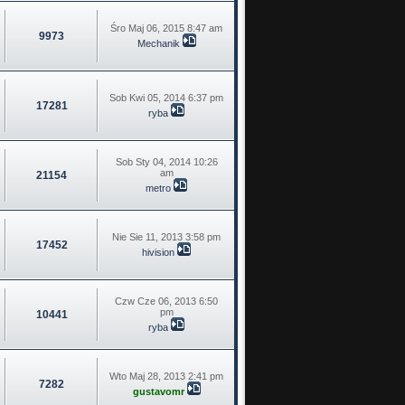
Śro Maj 06, 2015 8:47 am
9973
Mechanik
Sob Kwi 05, 2014 6:37 pm
17281
ryba
Sob Sty 04, 2014 10:26
am
21154
metro
Nie Sie 11, 2013 3:58 pm
17452
hivision
Czw Cze 06, 2013 6:50
pm
10441
ryba
Wto Maj 28, 2013 2:41 pm
7282
gustavomr