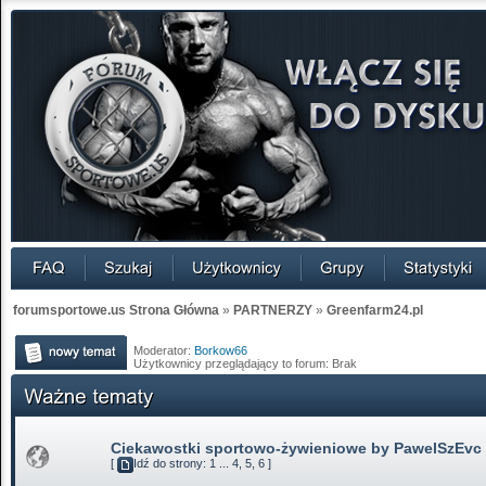
forumsportowe.us Strona Główna
»
PARTNERZY
»
Greenfarm24.pl
Moderator:
Borkow66
Użytkownicy przeglądający to forum: Brak
Ciekawostki sportowo-żywieniowe by PawelSzEvc
[
Idź do strony:
1
...
4
,
5
,
6
]