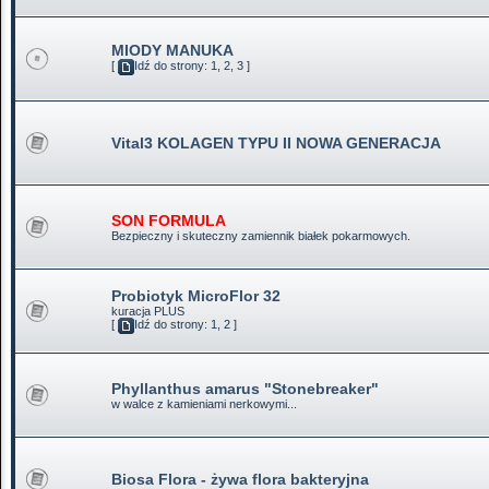
MIODY MANUKA
[
Idź do strony:
1
,
2
,
3
]
Vital3 KOLAGEN TYPU II NOWA GENERACJA
SON FORMULA
Bezpieczny i skuteczny zamiennik białek pokarmowych.
Probiotyk MicroFlor 32
kuracja PLUS
[
Idź do strony:
1
,
2
]
Phyllanthus amarus "Stonebreaker"
w walce z kamieniami nerkowymi...
Biosa Flora - żywa flora bakteryjna