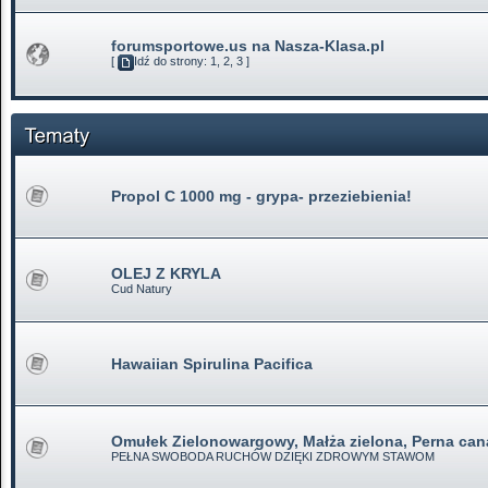
forumsportowe.us na Nasza-Klasa.pl
[
Idź do strony:
1
,
2
,
3
]
Propol C 1000 mg - grypa- przeziebienia!
OLEJ Z KRYLA
Cud Natury
Hawaiian Spirulina Pacifica
Omułek Zielonowargowy, Małża zielona, Perna can
PEŁNA SWOBODA RUCHÓW DZIĘKI ZDROWYM STAWOM