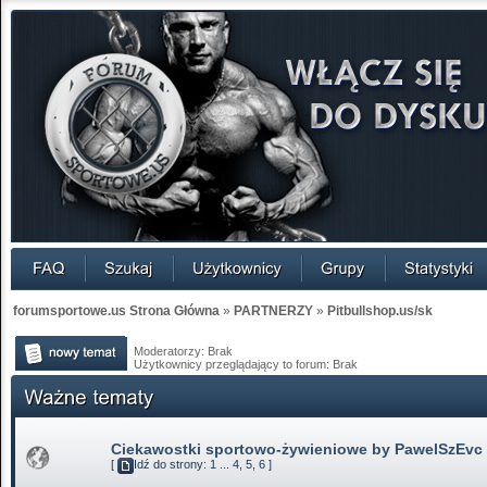
forumsportowe.us Strona Główna
»
PARTNERZY
»
Pitbullshop.us/sk
Moderatorzy: Brak
Użytkownicy przeglądający to forum: Brak
Ciekawostki sportowo-żywieniowe by PawelSzEvc
[
Idź do strony:
1
...
4
,
5
,
6
]