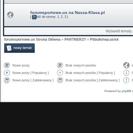
forumsportowe.us na Nasza-Klasa.pl
[
Idź do strony:
1
,
2
,
3
]
Wyświetl tematy 
forumsportowe.us Strona Główna
»
PARTNERZY
»
Pitbullshop.us/sk
Nowe posty
Brak nowych postów
Nowe posty [ Popularny ]
Brak nowych postów [ Popularny ]
Nowe posty [ Zablokowany ]
Brak nowych postów [ Zablokowany ]
Powered by
phpBB
m