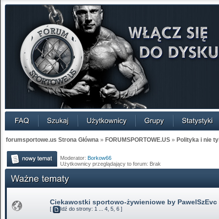
forumsportowe.us Strona Główna
»
FORUMSPORTOWE.US
»
Polityka i nie t
Moderator:
Borkow66
Użytkownicy przeglądający to forum: Brak
Ciekawostki sportowo-żywieniowe by PawelSzEvc
[
Idź do strony:
1
...
4
,
5
,
6
]