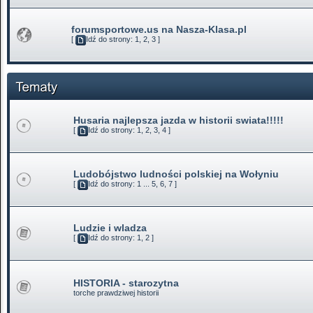
forumsportowe.us na Nasza-Klasa.pl
[
Idź do strony:
1
,
2
,
3
]
Husaria najlepsza jazda w historii swiata!!!!!
[
Idź do strony:
1
,
2
,
3
,
4
]
Ludobójstwo ludności polskiej na Wołyniu
[
Idź do strony:
1
...
5
,
6
,
7
]
Ludzie i wladza
[
Idź do strony:
1
,
2
]
HISTORIA - starozytna
torche prawdziwej historii