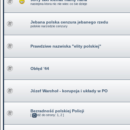
nastepna ktora nic nie wiec co sie dzieje
Jebana polska cenzura jebanego rzedu
polskie narzedzie cenzury
Prawdziwe nazwiska "elity polskiej"
Obłęd '44
Józef Warchoł - korupcja i układy w PO
Bezradność polskiej Policji
[
Idź do strony:
1
,
2
]