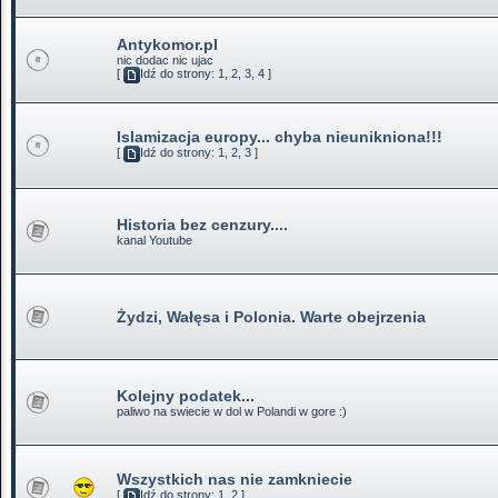
Antykomor.pl
nic dodac nic ujac
[
Idź do strony:
1
,
2
,
3
,
4
]
Islamizacja europy... chyba nieunikniona!!!
[
Idź do strony:
1
,
2
,
3
]
Historia bez cenzury....
kanal Youtube
Żydzi, Wałęsa i Polonia. Warte obejrzenia
Kolejny podatek...
paliwo na swiecie w dol w Polandi w gore :)
Wszystkich nas nie zamkniecie
[
Idź do strony:
1
,
2
]