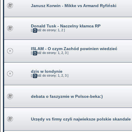
Janusz Korwin - Mikke vs Armand Ryfiński
Donald Tusk - Naczelny kłamca RP
[
Idź do strony:
1
,
2
]
ISLAM - O czym Zachód powinien wiedzieć
[
Idź do strony:
1
,
2
,
3
]
dzis w londynie
[
Idź do strony:
1
,
2
,
3
]
debata o faszyzmie w Polsce-beka:)
Urzędy vs firmy czyli najwieksze polskie skandale