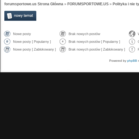
forumsportowe.us Strona Główna
»
FORUMSPORTOWE.US
»
Polityka i nie t
Nowe posty
Brak nowych postów
Nowe posty [ Popularny ]
Brak nowych postów [ Popularny ]
Nowe posty [ Zablokowany ]
Brak nowych postów [ Zablokowany ]
Powered by
phpBB
m