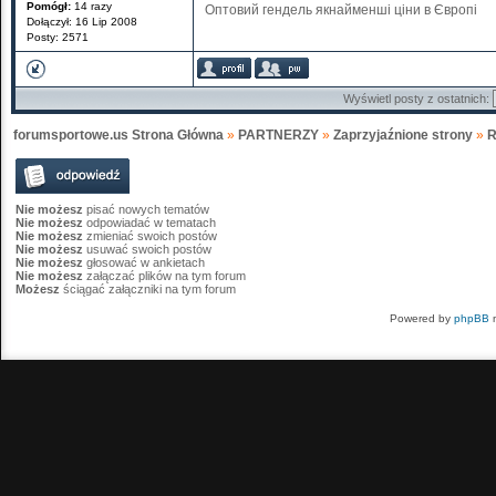
Pomógł:
14 razy
Оптовий гендель якнайменші ціни в Європі
Dołączył: 16 Lip 2008
Posty: 2571
Wyświetl posty z ostatnich:
forumsportowe.us Strona Główna
»
PARTNERZY
»
Zaprzyjaźnione strony
»
R
Nie możesz
pisać nowych tematów
Nie możesz
odpowiadać w tematach
Nie możesz
zmieniać swoich postów
Nie możesz
usuwać swoich postów
Nie możesz
głosować w ankietach
Nie możesz
załączać plików na tym forum
Możesz
ściągać załączniki na tym forum
Powered by
phpBB
m