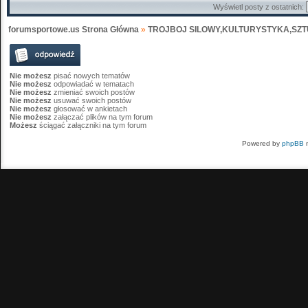
Wyświetl posty z ostatnich:
forumsportowe.us Strona Główna
»
TROJBOJ SILOWY,KULTURYSTYKA,SZT
Nie możesz
pisać nowych tematów
Nie możesz
odpowiadać w tematach
Nie możesz
zmieniać swoich postów
Nie możesz
usuwać swoich postów
Nie możesz
głosować w ankietach
Nie możesz
załączać plików na tym forum
Możesz
ściągać załączniki na tym forum
Powered by
phpBB
m