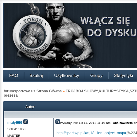
forumsportowe.us Strona Główna
»
TROJBOJ SILOWY,KULTURYSTYKA,SZT
prezesa
mały666
Wysłany: Nie Lis 11, 2012 11:49 am
cbś zawineło p
SOGI:
1058
http://sport.wp.pl/kat,18...ion_object_map=
{%224
MASTER