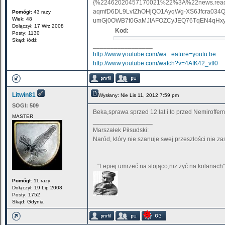
{%22462020457170021%22%3A%22news.read
aqmfD6DL9LvlZhOHjQO1AyqWg-XS6Jfcra034
Pomógł:
43 razy
Wiek: 48
umGj0OWB7t0GaMJIAFOZCyJEQ76TqEN4qHxyW
Dołączył: 17 Wrz 2008
Kod:
Posty: 1130
Skąd: łódź
_________________
http://www.youtube.com/wa...eature=youtu.be
http://www.youtube.com/watch?v=4AfK42_vtI0
Litwin81
Wysłany: Nie Lis 11, 2012 7:59 pm
SOGI:
509
Beka,sprawa sprzed 12 lat i to przed Nemiroffem
MASTER
_________________
Marszałek Piłsudski:
Naród, który nie szanuje swej przeszłości nie za
..."Lepiej umrzeć na stojąco,niż żyć na kolanach".
Pomógł:
11 razy
Dołączył: 19 Lip 2008
Posty: 1752
Skąd: Gdynia