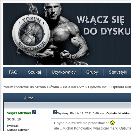
forumsportowe.us Strona Główna
»
PARTNERZY
»
Optivita Inc.
»
Optivita Nu
Vegas Michael
Wysłany: Pią Lis 11, 2011 6:46 am
Optivita Nutriti
SOGI:
19
Chyba nie musze sie przedstawiac
świerzak
ale ...Michal Konowalski wlasciciel marki Optivita
Optivita Nutrition