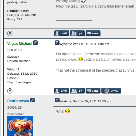
witamy witamy
profesjonalista
tylko nie testuj zarcia dla psow tutaj heheheheh
Pomógł:
2 razy
Dołączył: 20 Mar 2010
_________________
Posty: 772
Vegas Michael
Wysłany: Wto Lis 15, 2011 1:05 am
SOGI:
19
No mysle ze nie :)hehe Ale wczwertek do niedzie
świerzak
przygotowac
bedzie an Calym swiecie za jak
Optivita Nutrition
_________________
Wiek: 47
“It is not the strongest of the species that surviv
Dołączył: 13 Lis 2010
Posty: 7
Skąd: Las Vegas
PanParowka
Wysłany: Sob Lis 26, 2011 12:55 pm
SOGI:
25
Witaj
zawodowiec