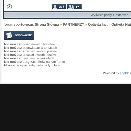
Wyświetl posty z ostatnich:
forumsportowe.us Strona Główna
»
PARTNERZY
»
Optivita Inc.
»
Optivita Nu
Nie możesz
pisać nowych tematów
Nie możesz
odpowiadać w tematach
Nie możesz
zmieniać swoich postów
Nie możesz
usuwać swoich postów
Nie możesz
głosować w ankietach
Nie możesz
załączać plików na tym forum
Możesz
ściągać załączniki na tym forum
Powered by
phpBB
m