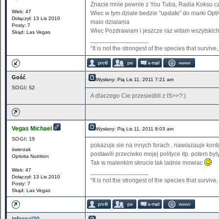
Znacie mnie pewnie z You Tuba, Radia Koksu cz
Wiek: 47
Wiec w tym dziale bedzie "update" do marki Opti
Dołączył: 13 Lis 2010
malo dzialania
Posty: 7
Wiec Pozdrawiam i jeszcze raz witam wszytskic
Skąd: Las Vegas
_________________
“It is not the strongest of the species that surviv
Gość
Wysłany: Pią Lis 11, 2011 7:21 am
SOGI:
52
A dlaczego Cie przesiedlili z IS>>?:)
Vegas Michael
Wysłany: Pią Lis 11, 2011 8:03 am
SOGI:
19
pokazuje sie na innych forach , nawiazauje kontak
świerzak
postawili przeciwko mojej polityce itp. potem b
Optivita Nutrition
Tak w malenkim skrucie tak ladnie mowiac
Wiek: 47
_________________
Dołączył: 13 Lis 2010
“It is not the strongest of the species that surviv
Posty: 7
Skąd: Las Vegas