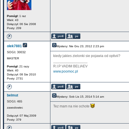
Pomógł:
1 raz
Wiek: 43
Dołączył: 06 Sie 2008
Posty: 209
olek7881
Wysłany: Nie Gru 23, 2012 2:23 pm
SOGI:
30032
kiedy jakies zielonki sie pojawia od optivii?
MASTER
_________________
R.I.P VADIM BELIAEV
Pomógł:
21 razy
Wiek: 40
www.poomoc.pl
Dołączył: 08 Sie 2010
Posty: 2731
belmut
Wysłany: Sob Lis 15, 2014 5:14 am
SOGI:
465
Tez mam na nie ochote
zawodowiec
Dołączył: 07 Maj 2009
Posty: 379