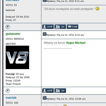
infernal20
Wysłany: Pią Lis 11, 2011 8:11 am
SOGI:
53
"ZA dużo rozstępów za mało postępów "
świerzak
Dołączył: 28 Sie 2011
Posty: 47
gustavomr
Wysłany: Pią Lis 11, 2011 9:10 am
SOGI:
8806012
Witamy na forum
Vegas Michael
MASTER
_________________
Pomógł:
26 razy
Dołączył: 15 Sie 2008
Posty: 13249
Skąd: Poland
sunclub
Wysłany: Pią Lis 11, 2011 10:06 am
SOGI:
182