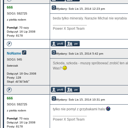
666
Wysłany: Sob Lis 15, 2014 12:23 pm
SOGI:
592725
beda tylko mineraly. Narazie Michal nie wyrabia 
z piekła rodem
_________________
Pomógł:
70 razy
Power X Sport Team
Dołączył: 16 Lip 2008
Posty: 8178
NoName
Wysłany: Sob Lis 15, 2014 5:42 pm
SOGI:
945
Szkoda, szkoda - muszę spróbować zrobić ten ala
świerzak
Was?
Dołączył: 18 Gru 2008
Posty: 128
Skąd: ďż˝ďż˝dďż˝
666
Wysłany: Sob Lis 15, 2014 10:31 pm
SOGI:
592725
tylko nie pomyl z grzybakami halu
z piekła rodem
_________________
Pomógł:
70 razy
Power X Sport Team
Dołączył: 16 Lip 2008
Posty: 8178