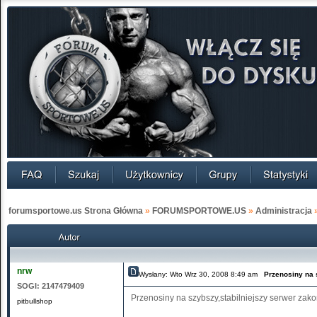
forumsportowe.us Strona Główna
»
FORUMSPORTOWE.US
»
Administracja
nrw
Wysłany: Wto Wrz 30, 2008 8:49 am
Przenosiny na 
SOGI:
2147479409
Przenosiny na szybszy,stabilniejszy serwer za
pitbullshop