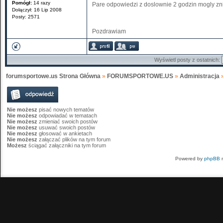
Pomógł:
14 razy
Pare odpowiedzi z doslownie 2 godzin mogly znik
Dołączył: 16 Lip 2008
Posty: 2571
Pozdrawiam
Wyświetl posty z ostatnich:
forumsportowe.us Strona Główna
»
FORUMSPORTOWE.US
»
Administracja
Nie możesz
pisać nowych tematów
Nie możesz
odpowiadać w tematach
Nie możesz
zmieniać swoich postów
Nie możesz
usuwać swoich postów
Nie możesz
głosować w ankietach
Nie możesz
załączać plików na tym forum
Możesz
ściągać załączniki na tym forum
Powered by
phpBB
m